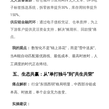
无人设备集群
：在仓储环节应用AGV无人叉车、DPS电
子标签拣选系统，拆零效率提升30%，库存周转率提升
150%。
供应链金融闭环
：通过电子债权凭证、仓单质押，为上
下游客户提供灵活资金支持，解决“账期长、回款慢”痛
点。
我的观点：
数智化不是“锦上添花”，而是“雪中送炭”。
当AI能自动匹配最优路线、最低成本、最高时效时，人
工调度的时代正在终结。
五、生态共赢：从“单打独斗”到“共生共荣”
痛点解析：
行业“东强西弱”格局明显，中西部冷链成
本高、时效差，单个企业无力改变。
实操建议：