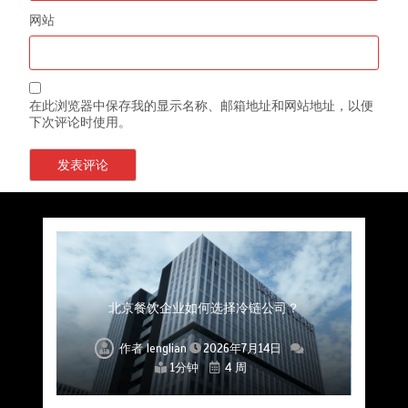
网站
在此浏览器中保存我的显示名称、邮箱地址和网站地址，以便
下次评论时使用。
上海餐饮连锁加速，冷链配送如何破解冻品食材
杭州中央厨房布局餐饮连锁，冷链配送如何打通
深圳冷链物流如何护航餐饮连锁？冻品食材流通
武汉冻品配送三要素：控温、时效、低成本如何
重庆冷链布局解冻食材运输密码，餐饮连锁如何
北京餐饮仓配一体化的核心价值与落地实践解析
北京餐饮企业如何选择冷链公司？
流通难题？
稳控品质？
关键一环
全解析
兼得？
作者
作者
作者
作者
作者
作者
作者
lenglian
lenglian
lenglian
lenglian
lenglian
lenglian
lenglian
2026年7月14日
2026年7月14日
2026年7月14日
2026年7月14日
2026年7月14日
2026年7月14日
2026年7月14日
1分钟
1分钟
1分钟
1分钟
1分钟
1分钟
1分钟
4 周
4 周
4 周
4 周
4 周
4 周
4 周