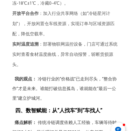
冻-18℃±1℃，冷藏0-4℃）。
开放平台合作
：加入行业共享网络（如“冷链星河计
划”），开放闲置仓车线资源，实现订单与区域资源匹
配，降低空载率。
实时温度追溯
：部署物联网温控设备，门店可通过系统
实时查看食材温度曲线，异常自动报警，斩断货损源
头。
我的观点：
冷链行业的“价格战”已走到尽头，“整合协
作”才是未来。谁能打破信息孤岛，谁就能在“最后一公
里”建立护城河。
四、数智赋能：从“人找车”到“车找人”
痛点解析：
传统冷链调度依赖人工经验，车辆等待时