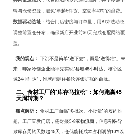
共同配送模式
：联合区域内多家连锁品牌，共享冷链车
辆与仓储资源，避免“单趟5件货、空驶率40%”的浪费。
数据驱动选址
：结合门店密度与订单量，用AI算法动态
调整前置仓分布，确保新店开业前30天完成仓配网络覆
盖。
我的观点：
下沉不是简单“送下去”，而是“送得准”。未
来，哪家冷链企业能率先实现“县域48小时达、核心区
域24小时达”，谁就能握住餐饮连锁扩张的命脉。
二、食材工厂的“库存马拉松”：如何跑赢45
天周转期？
痛点解析：
食材工厂面临“多批次、小批量”的履约难
题。工厂直发门店，需对接5-8家物流商，信息割裂导
致库存周转天数超45天，仓储能耗成本占利润的10%以