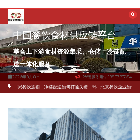
跳
至
内
容
中国餐饮食材供应链平台
整合上下游食材资源集采、仓储、冷链配
送一体化服务
2026年8月8日
冷链服务电话:19937817614
公司？
上海餐饮连锁加速，冷链配送如何破解冻品食材流通难题？
杭州