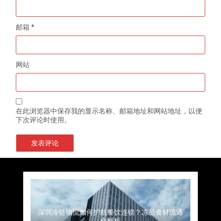
邮箱
*
网站
在此浏览器中保存我的显示名称、邮箱地址和网站地址，以便
下次评论时使用。
上海餐饮连锁加速，冷链配送如何破解冻品食材
杭州中央厨房布局餐饮连锁，冷链配送如何打通
深圳冷链物流如何护航餐饮连锁？冻品食材流通
武汉冻品配送三要素：控温、时效、低成本如何
重庆冷链布局解冻食材运输密码，餐饮连锁如何
北京餐饮仓配一体化的核心价值与落地实践解析
北京餐饮企业如何选择冷链公司？
流通难题？
稳控品质？
关键一环
全解析
兼得？