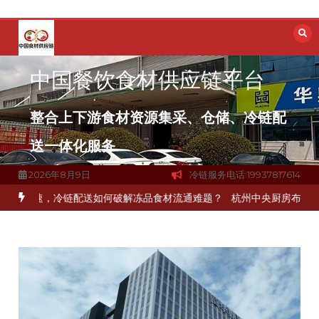
跳
至
内
容
中国餐饮食材供应链平台
整合上下游食材资源集采、仓储、冷链配
送一体化服务
2026年8月9日
冷链服务电话:19937817614
加速，冷链配送如何破解冻品食材流通难题？
杭州中央厨房布局餐饮连锁