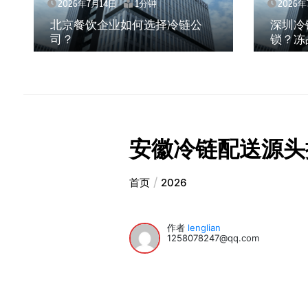
026年7月14日
1分钟
2026年7月14日
1分钟
京餐饮企业如何选择冷链公
深圳冷链物流如何护
？
锁？冻品食材流通全
安徽冷链配送源头
首页
2026
作者
lenglian
1258078247@qq.com