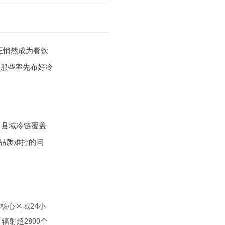
正悄然成为餐饮
那些率先布好冷
，县域冷链覆盖
品质难控的问
核心区域24小
辐射超2800个