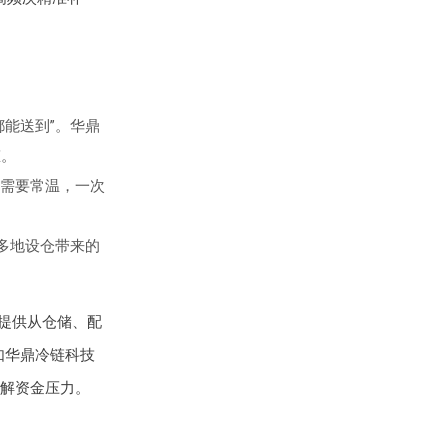
能送到”。华鼎
态。
需要常温，一次
多地设仓带来的
能提供从仓储、配
如华鼎冷链科技
解资金压力。