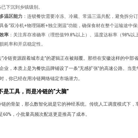
络已下沉到乡镇级别。
多温区能力
：连锁餐饮需要冷冻、冷藏、常温三温共配，避免拆分订
具备“双冷机+物理隔断+独立测温”功能，确保食材在整个运输途中
效率
：关注库存准确率（理想值99.8%以上）、温度达标率（98%
损耗率和开店稳定性。
去“冷链资源跟着城市走”的逻辑正在被颠覆。那些在安徽这样的中部
企业，本质上是为餐饮品牌铺设了一条“无感扩张”的高速公路。当竞
时，你已经在用冷链网络锚定市场潜力。
不是工具，而是冷链的“大脑”
冷链的骨架，那么数智化就是它的神经系统。传统人工调度模式下，
不足60%，小批量高频次配送更是推高了成本。