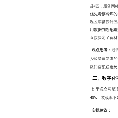
县/区，服务网
优先考察冷库的
温区车辆设计应
用数据判断配送
直接决定了食材
观点思考
：过
乡级冷链网络的
级门店配送发愁
二、数字化
如果说仓网是
40%、装载率
实操建议
：