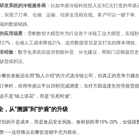
研发系统的冷链服务商
：比如华鼎冷链科技投入近3亿元打造的华鼎云
统，实现了订单、仓储、运输、结算全流程在线。客户可以一键下单
端的数据链路。
中的应用场景
：雪豹数智大模型作为行业首个冷链工业大模型，实现秒
127%，仓储人工成本降低21%。这些数据背后是实打实的降本增效
非经验
：数字化系统应提供智能补货、分仓建议，帮助门店根据历史
缺货或积压。
多餐饮老板还在用“熟人介绍”的方式选冷链公司，但真正的竞争力藏
订单时，你用华鼎云平台20秒完成调度；当对方因温度失控导致货
这不是“锦上添花”，而是“生死时速”。
，从“溯源”到“护盾”的升级
怕的不是成本，而是食品安全风险。食材损耗率10%-20%，全链路
警——这些痛点在餐饮连锁中尤为致命。