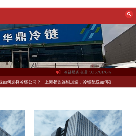
冷链服务电话:19937817614
杭州中央厨房布局餐饮连锁，冷链配送如何打通关键一环
北京餐饮企业