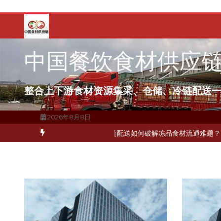
跳
至
内
容
中国餐饮食材供应
整合上下游食材资源集采、仓储、冷链配送
2026年8月8日
房布局餐饮连锁，冷链配送如何打通关键一环
北京餐饮企业如何选择冷