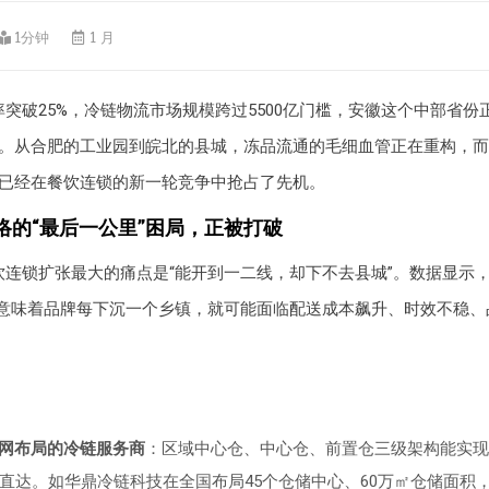
1分钟
1 月
突破25%，冷链物流市场规模跨过5500亿门槛，安徽这个中部省份
。从合肥的工业园到皖北的县城，冻品流通的毛细血管正在重构，而
已经在餐饮连锁的新一轮竞争中抢占了先机。
络的“最后一公里”困局，正被打破
饮连锁扩张最大的痛点是“能开到一二线，却下不去县城”。数据显示
这意味着品牌每下沉一个乡镇，就可能面临配送成本飙升、时效不稳、
网布局的冷链服务商
：区域中心仓、中心仓、前置仓三级架构能实现
时直达。如华鼎冷链科技在全国布局45个仓储中心、60万㎡仓储面积，