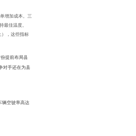
单增加成本。三
保持最佳温度。
以上），这些指标
省份提前布局县
争对手还在为县
车辆空驶率高达