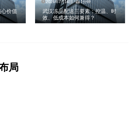
2026年7月14日
1分钟
2026年7月14
武汉冻品配送三要素：控温、时
上海餐饮连
效、低成本如何兼得？
何破解冻品
布局