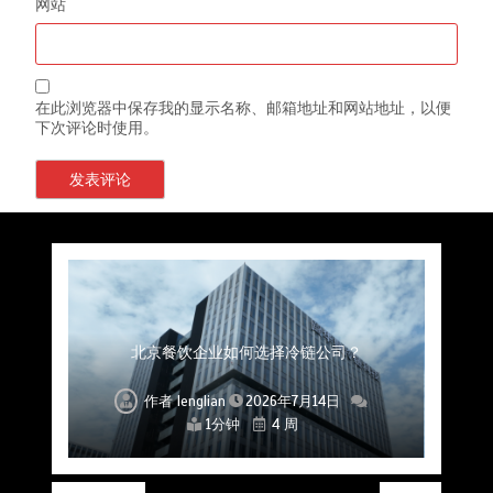
网站
在此浏览器中保存我的显示名称、邮箱地址和网站地址，以便
下次评论时使用。
上海餐饮连锁加速，冷链配送如何破解冻品食材
杭州中央厨房布局餐饮连锁，冷链配送如何打通
深圳冷链物流如何护航餐饮连锁？冻品食材流通
武汉冻品配送三要素：控温、时效、低成本如何
重庆冷链布局解冻食材运输密码，餐饮连锁如何
北京餐饮仓配一体化的核心价值与落地实践解析
北京餐饮企业如何选择冷链公司？
流通难题？
稳控品质？
关键一环
全解析
兼得？
作者
作者
作者
作者
作者
作者
作者
lenglian
lenglian
lenglian
lenglian
lenglian
lenglian
lenglian
2026年7月14日
2026年7月14日
2026年7月14日
2026年7月14日
2026年7月14日
2026年7月14日
2026年7月14日
1分钟
1分钟
1分钟
1分钟
1分钟
1分钟
1分钟
4 周
4 周
4 周
4 周
4 周
4 周
4 周