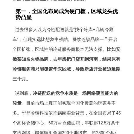
第一，全国化布局成为硬门槛，区域龙头优
势凸显
过去很多人以为冷链配送就是“找个冷库+几辆冷藏
车”，但现实远比想象中残酷。餐饮连锁品牌一旦开启
全国扩张，区域性的冷链服务商根本无法支撑。
比如安
徽某知名火锅品牌，去年想把门店开到河南，结果原有
冷链服务商只能覆盖华东区域，导致新店开业被迫延期
三个月。
说到底，
冷链配送的竞争本质是一场网络覆盖能力的
较量
。目前市场上真正能实现全国化覆盖的玩家并不
多。华鼎冷链科技依托锅圈实业背景，在全国布局了45
个高标仓储中心、60万㎡仓储面积，串联起12.5万条干
支线网络，能够辐射全国290个地级市、超2800个县/