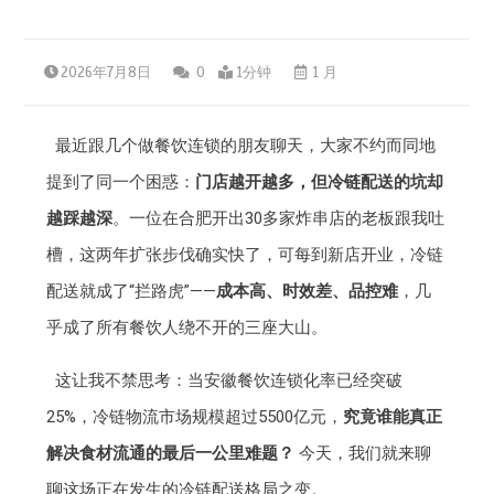
2026年7月8日
0
1分钟
1 月
最近跟几个做餐饮连锁的朋友聊天，大家不约而同地
提到了同一个困惑：
门店越开越多，但冷链配送的坑却
越踩越深
。一位在合肥开出30多家炸串店的老板跟我吐
槽，这两年扩张步伐确实快了，可每到新店开业，冷链
配送就成了“拦路虎”——
成本高、时效差、品控难
，几
乎成了所有餐饮人绕不开的三座大山。
这让我不禁思考：当安徽餐饮连锁化率已经突破
25%，冷链物流市场规模超过5500亿元，
究竟谁能真正
解决食材流通的最后一公里难题？
今天，我们就来聊
聊这场正在发生的冷链配送格局之变。