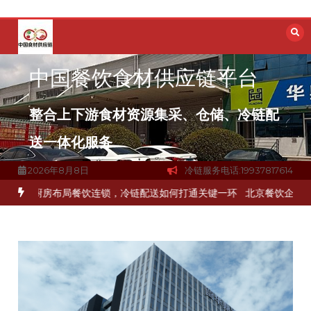
跳
至
内
容
中国餐饮食材供应链平台
整合上下游食材资源集采、仓储、冷链配
送一体化服务
2026年8月8日
冷链服务电话:19937817614
食材流通难题？
杭州中央厨房布局餐饮连锁，冷链配送如何打通关键一