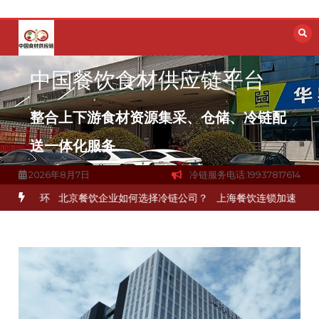
跳
至
内
容
中国餐饮食材供应链平台
整合上下游食材资源集采、仓储、冷链配
送一体化服务
2026年8月7日
冷链服务电话:19937817614
键一环
北京餐饮企业如何选择冷链公司？
上海餐饮连锁加速，冷链配送