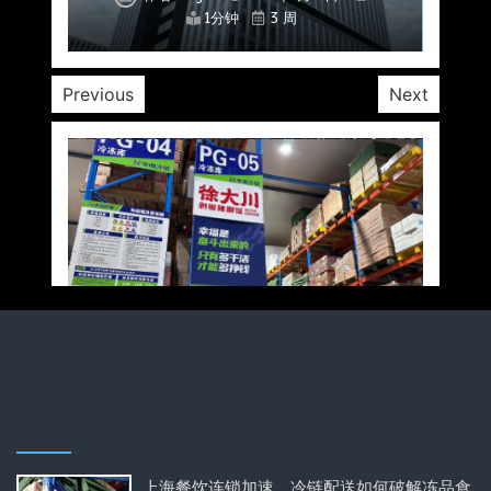
1分钟
1分钟
1分钟
1分钟
1分钟
1分钟
1分钟
3 周
3 周
3 周
3 周
3 周
3 周
3 周
Previous
Next
上海餐饮连锁加速，冷链配送如何破解冻品食