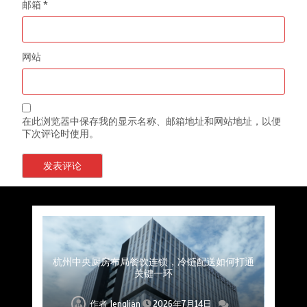
邮箱
*
网站
在此浏览器中保存我的显示名称、邮箱地址和网站地址，以便
下次评论时使用。
上海餐饮连锁加速，冷链配送如何破解冻品食材
杭州中央厨房布局餐饮连锁，冷链配送如何打通
深圳冷链物流如何护航餐饮连锁？冻品食材流通
武汉冻品配送三要素：控温、时效、低成本如何
重庆冷链布局解冻食材运输密码，餐饮连锁如何
北京餐饮仓配一体化的核心价值与落地实践解析
北京餐饮企业如何选择冷链公司？
流通难题？
稳控品质？
关键一环
全解析
兼得？
作者
作者
作者
作者
作者
作者
作者
lenglian
lenglian
lenglian
lenglian
lenglian
lenglian
lenglian
2026年7月14日
2026年7月14日
2026年7月14日
2026年7月14日
2026年7月14日
2026年7月14日
2026年7月14日