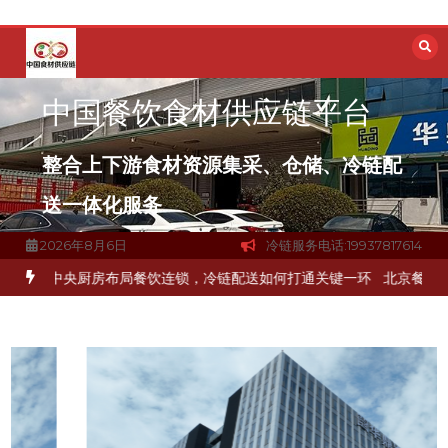
跳
至
内
容
中国餐饮食材供应链平台
整合上下游食材资源集采、仓储、冷链配
送一体化服务
2026年8月6日
冷链服务电话:19937817614
品食材流通难题？
杭州中央厨房布局餐饮连锁，冷链配送如何打通关键