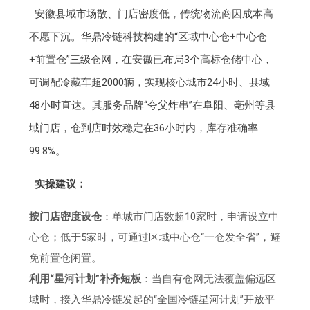
安徽县域市场散、门店密度低，传统物流商因成本高
不愿下沉。华鼎冷链科技构建的“区域中心仓+中心仓
+前置仓”三级仓网，在安徽已布局3个高标仓储中心，
可调配冷藏车超2000辆，实现核心城市24小时、县域
48小时直达。其服务品牌“夸父炸串”在阜阳、亳州等县
域门店，仓到店时效稳定在36小时内，库存准确率
99.8%。
实操建议：
按门店密度设仓
：单城市门店数超10家时，申请设立中
心仓；低于5家时，可通过区域中心仓“一仓发全省”，避
免前置仓闲置。
利用“星河计划”补齐短板
：当自有仓网无法覆盖偏远区
域时，接入华鼎冷链发起的“全国冷链星河计划”开放平