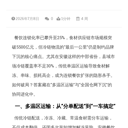
2026年7月8日
0
1分钟
4 周
餐饮连锁化率已攀升至25%，食材供应链市场规模突
破5500亿元，但冷链物流的“最后一公里”仍是制约品牌
下沉的核心痛点。尤其在安徽这样的中部省份，县域市
场冷链覆盖率不足30%，传统单温区运输导致食材解
冻、串味、损耗高企，成为连锁餐饮扩张的隐形杀手。
如何破局？答案藏在“多温区运输”与“全国仓网下沉”的
协同进化中。
一、多温区运输：从“分单配送”到“一车搞定”
传统冷链配送，冷冻、冷藏、常温食材需分车运输，
不仅成本翻倍，还因多次装卸增加解冻风险。安徽餐饮