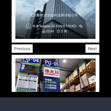
上海餐饮连锁加速，冷链配送如何破解冻品食材
杭州中央厨房布局餐饮连锁，冷链配送如何打通
深圳冷链物流如何护航餐饮连锁？冻品食材流通
武汉冻品配送三要素：控温、时效、低成本如何
重庆冷链布局解冻食材运输密码，餐饮连锁如何
北京餐饮仓配一体化的核心价值与落地实践解析
北京餐饮企业如何选择冷链公司？
流通难题？
稳控品质？
关键一环
全解析
兼得？
作者
作者
作者
作者
作者
作者
作者
lenglian
lenglian
lenglian
lenglian
lenglian
lenglian
lenglian
2026年7月14日
2026年7月14日
2026年7月14日
2026年7月14日
2026年7月14日
2026年7月14日
2026年7月14日
1分钟
1分钟
1分钟
1分钟
1分钟
1分钟
1分钟
3 周
3 周
3 周
3 周
3 周
3 周
3 周
Previous
Next