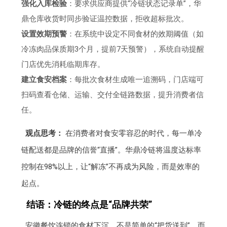
强化入库检验
：要求供应商提供“冷链状态记录单”，华
鼎仓库收货时同步验证温控数据，拒收超标批次。
设置效期预警
：在系统中设定不同食材的效期阈值（如
冷冻肉品保质期3个月，提前7天预警），系统自动提醒
门店优先消耗临期库存。
建立食安档案
：每批次食材生成唯一追溯码，门店端可
扫码查看仓储、运输、交付全链路数据，提升消费者信
任。
观点思考：
在消费者对食安零容忍的时代，每一单冷
链配送都是品牌的信誉“直播”。华鼎冷链将温度达标率
控制在98%以上，让“解冻”不再成为风险，而是效率的
起点。
结语：冷链的终点是“品牌共荣”
安徽餐饮连锁的食材下沉，不是简单的“把货送到”，而