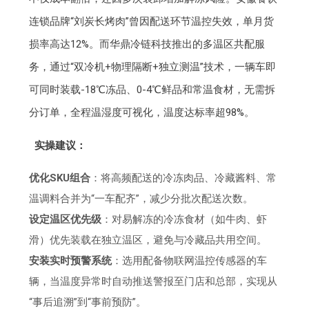
连锁品牌“刘炭长烤肉”曾因配送环节温控失效，单月货
损率高达12%。而华鼎冷链科技推出的多温区共配服
务，通过“双冷机+物理隔断+独立测温”技术，一辆车即
可同时装载-18℃冻品、0-4℃鲜品和常温食材，无需拆
分订单，全程温湿度可视化，温度达标率超98%。
实操建议：
优化SKU组合
：将高频配送的冷冻肉品、冷藏酱料、常
温调料合并为“一车配齐”，减少分批次配送次数。
设定温区优先级
：对易解冻的冷冻食材（如牛肉、虾
滑）优先装载在独立温区，避免与冷藏品共用空间。
安装实时预警系统
：选用配备物联网温控传感器的车
辆，当温度异常时自动推送警报至门店和总部，实现从
“事后追溯”到“事前预防”。