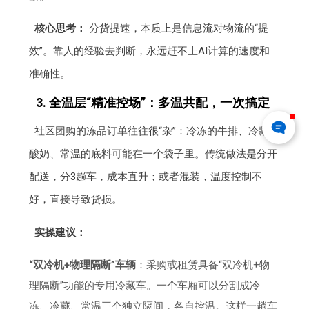
核心思考：
分货提速，本质上是信息流对物流的“提
效”。靠人的经验去判断，永远赶不上AI计算的速度和
准确性。
3. 全温层“精准控场”：多温共配，一次搞定
社区团购的冻品订单往往很“杂”：冷冻的牛排、冷藏的
酸奶、常温的底料可能在一个袋子里。传统做法是分开
配送，分3趟车，成本直升；或者混装，温度控制不
好，直接导致货损。
实操建议：
“双冷机+物理隔断”车辆
：采购或租赁具备“双冷机+物
理隔断”功能的专用冷藏车。一个车厢可以分割成冷
冻、冷藏、常温三个独立隔间，各自控温。这样一趟车