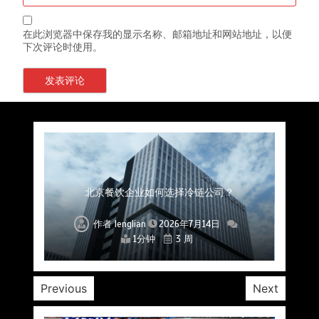
在此浏览器中保存我的显示名称、邮箱地址和网站地址，以便
下次评论时使用。
上海餐饮连锁加速，冷链配送如何破解冻品食材
杭州中央厨房布局餐饮连锁，冷链配送如何打通
深圳冷链物流如何护航餐饮连锁？冻品食材流通
武汉冻品配送三要素：控温、时效、低成本如何
重庆冷链布局解冻食材运输密码，餐饮连锁如何
北京餐饮仓配一体化的核心价值与落地实践解析
北京餐饮企业如何选择冷链公司？
流通难题？
稳控品质？
关键一环
全解析
兼得？
作者
作者
作者
作者
作者
作者
作者
lenglian
lenglian
lenglian
lenglian
lenglian
lenglian
lenglian
2026年7月14日
2026年7月14日
2026年7月14日
2026年7月14日
2026年7月14日
2026年7月14日
2026年7月14日
1分钟
1分钟
1分钟
1分钟
1分钟
1分钟
1分钟
3 周
3 周
3 周
3 周
3 周
3 周
3 周
Previous
Next