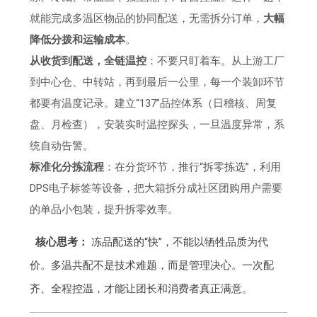
就能完成多温区物品的协同配送，无需拆分订单，
大幅
降低分拨和运输成本
。
从收货到配送，全链温控
：不要只盯着车。从上游工厂
到中心仓、中转站，再到最后一公里，每一个装卸环节
都要有温度记录。建立“137”品控体系（日稽核、周复
盘、月检查），安装实时温控探头，一旦温度异常，系
统自动告警。
标准化分拣流程
：在分货环节，推行“拆零拣选”，利用
DPS电子标签等设备，把大箱拆分成社区团购用户需要
的单品小包装，提升拆零效率。
核心思考：
冻品配送的“快”，不能以牺牲品质为代
价。多温共配不是技术难题，而是管理决心。一次配
齐、全程控温，才能让团长和消费者真正满意。