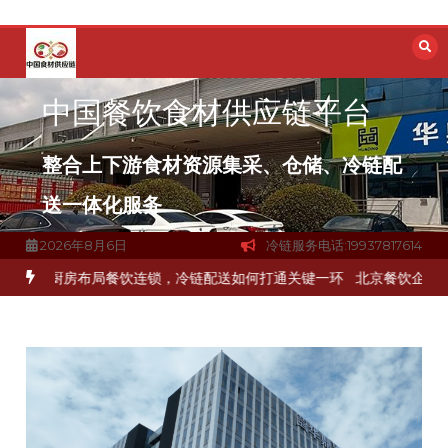
跳
至
内
容
中国餐饮食材供应链平台
整合上下游食材资源集采、仓储、冷链配
送一体化服务
2026年8月6日
冷链服务电话:19937817614
材流通难题？
杭州中央厨房布局餐饮连锁，冷链配送如何打通关键一环