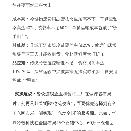
往往要面对三座大山：
成本高
：冷链物流费用占营收比重居高不下，车辆空驶
率高达40%，装载率不足60%，单趟运输成本就成了“烫
手山芋”。
时效差
：县域下沉市场冷链覆盖率仅25%，偏远门店常
常要等两三天才能收到货，食材新鲜度大打折扣。
品控难
：传统冷链温控精度不足，食材损耗率达
10%-20%，跨省运输中温度异常无法实时预警，食安追
溯成了“黑箱”。
实操建议
：餐饮连锁企业和食材工厂在做跨省布局
时，别再只盯着“哪家物流便宜”，而要优先选择拥有全
国仓网布局、能实现“一仓发全国”的服务商。比如，华
鼎冷链科技在全国布局45个仓储中心、60万㎡仓储面