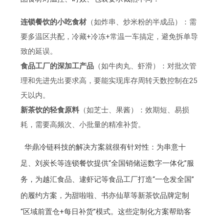
连锁餐饮的小吃食材
（如炸串、炒米粉的半成品）：需
要多温区共配，冷藏+冷冻+常温一车搞定，避免拆单导
致的延误。
食品工厂的深加工产品
（如牛肉丸、虾滑）：对批次管
理和先进先出要求高，要能实现库存周转天数控制在25
天以内。
新茶饮的轻食原料
（如芝士、果酱）：效期短、易损
耗，需要高频次、小批量的精准补货。
华鼎冷链科技的解决方案就很有针对性：为串意十
足、刘炭长等连锁餐饮提供“全国销储运数字一体化”服
务，为越汇食品、逮虾记等食品工厂打造“一仓发全国”
的履约方案，为甜啦啦、书亦仙草等新茶饮品牌定制
“区域前置仓+每日补货”模式。这些定制化方案帮助客