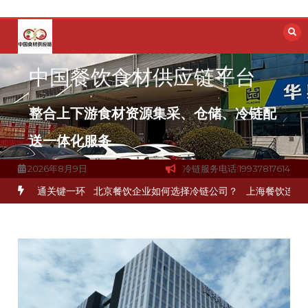
跳
至
内
容
中国餐饮食材供应链平台
整合上下游食材资源集采、仓储、冷链配
送一体化服务
2026年8月9日
冷链服务电话:19937817614
打通关键一环
北京餐饮企业如何选择冷链公司？
上海餐饮连锁加速，