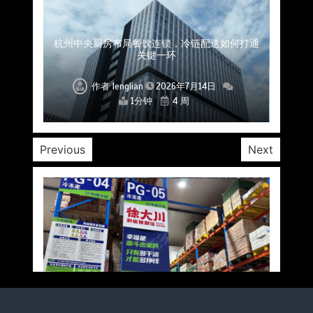
上海餐饮连锁加速，冷链配送如何破解冻品食材
杭州中央厨房布局餐饮连锁，冷链配送如何打通
深圳冷链物流如何护航餐饮连锁？冻品食材流通
武汉冻品配送三要素：控温、时效、低成本如何
重庆冷链布局解冻食材运输密码，餐饮连锁如何
北京餐饮仓配一体化的核心价值与落地实践解析
北京餐饮企业如何选择冷链公司？
流通难题？
稳控品质？
关键一环
全解析
兼得？
作者
作者
作者
作者
作者
作者
作者
lenglian
lenglian
lenglian
lenglian
lenglian
lenglian
lenglian
2026年7月14日
2026年7月14日
2026年7月14日
2026年7月14日
2026年7月14日
2026年7月14日
2026年7月14日
1分钟
1分钟
1分钟
1分钟
1分钟
1分钟
1分钟
4 周
4 周
4 周
4 周
4 周
4 周
4 周
Previous
Next