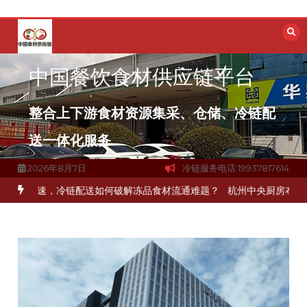
跳
至
内
容
中国餐饮食材供应链平台
整合上下游食材资源集采、仓储、冷链配
送一体化服务
2026年8月7日
冷链服务电话:19937817614
加速，冷链配送如何破解冻品食材流通难题？
杭州中央厨房布局餐饮连