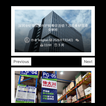
上海餐饮连锁加速，冷链配送如何破解冻品食材
杭州中央厨房布局餐饮连锁，冷链配送如何打通
深圳冷链物流如何护航餐饮连锁？冻品食材流通
武汉冻品配送三要素：控温、时效、低成本如何
重庆冷链布局解冻食材运输密码，餐饮连锁如何
北京餐饮仓配一体化的核心价值与落地实践解析
北京餐饮企业如何选择冷链公司？
流通难题？
稳控品质？
关键一环
全解析
兼得？
作者
作者
作者
作者
作者
作者
作者
lenglian
lenglian
lenglian
lenglian
lenglian
lenglian
lenglian
2026年7月14日
2026年7月14日
2026年7月14日
2026年7月14日
2026年7月14日
2026年7月14日
2026年7月14日
1分钟
1分钟
1分钟
1分钟
1分钟
1分钟
1分钟
3 周
3 周
3 周
3 周
3 周
3 周
3 周
Previous
Next