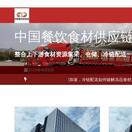
跳
至
内
容
中国餐饮食材供应
整合上下游食材资源集采、仓储、冷链配送
2026年8月6日
打通关键一环
北京餐饮企业如何选择冷链公司？
上海餐饮连锁加速，冷