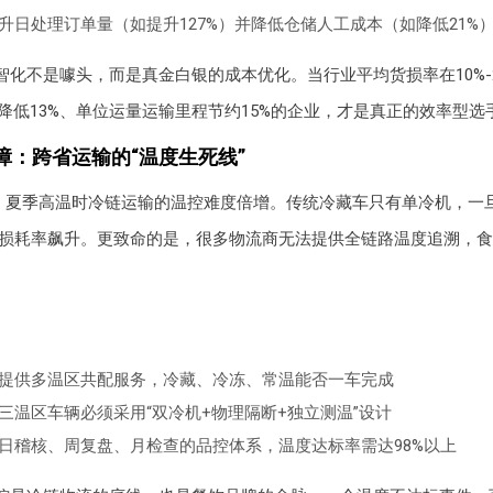
升日处理订单量（如提升127%）并降低仓储人工成本（如降低21%
智化不是噱头，而是真金白银的成本优化。当行业平均货损率在10%-
损降低13%、单位运量运输里程节约15%的企业，才是真正的效率型选
障：跨省运输的“温度生死线”
，夏季高温时冷链运输的温控难度倍增。传统冷藏车只有单冷机，一
损耗率飙升。更致命的是，很多物流商无法提供全链路温度追溯，食
提供多温区共配服务，冷藏、冷冻、常温能否一车完成
三温区车辆必须采用“双冷机+物理隔断+独立测温”设计
日稽核、周复盘、月检查的品控体系，温度达标率需达98%以上