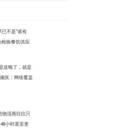
早已不是“谁有
为检验餐饮供应
不是送晚了，就是
顽疾：网络覆盖
统物流商往往只
48小时甚至更