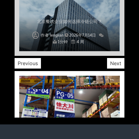
上海餐饮连锁加速，冷链配送如何破解冻品食材
杭州中央厨房布局餐饮连锁，冷链配送如何打通
深圳冷链物流如何护航餐饮连锁？冻品食材流通
武汉冻品配送三要素：控温、时效、低成本如何
重庆冷链布局解冻食材运输密码，餐饮连锁如何
北京餐饮仓配一体化的核心价值与落地实践解析
北京餐饮企业如何选择冷链公司？
流通难题？
稳控品质？
关键一环
全解析
兼得？
作者
作者
作者
作者
作者
作者
作者
lenglian
lenglian
lenglian
lenglian
lenglian
lenglian
lenglian
2026年7月14日
2026年7月14日
2026年7月14日
2026年7月14日
2026年7月14日
2026年7月14日
2026年7月14日
1分钟
1分钟
1分钟
1分钟
1分钟
1分钟
1分钟
4 周
4 周
4 周
4 周
4 周
4 周
4 周
Previous
Next