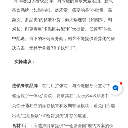
不同赛道的餐饮品牌，对冷链的需求天差地别。新式
茶饮品牌（如甜啦啦、益禾堂）需要的是“小批量、高
频次、多品类”的精准补货，而火锅连锁（如围辣、刘
炭长）则更看重“多温区共配”和“大批量、低频率”的集
中配送。当下的冷链服务商，如果不能提供差异化的解
决方案，无异于拿着“锤子找钉子”。
实操建议：
连锁餐饮品牌
：在门店扩张前，与冷链服务商签订“销
储运数字一体化”协议，要求其在门店云SaaS系统中，
为你开通独立的库存预警和效期管理模块，避免门店端
出现“过期报废”和“断货损失”并存的尴尬。
食材工厂
：应选择能够提供“一仓发全国”履约方案的伙