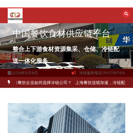
跳
至
内
容
中国餐饮食材供应链平台
整合上下游食材资源集采、仓储、冷链配
送一体化服务
2026年8月8日
冷链服务电话:19937817614
北京餐饮企业如何选择冷链公司？
上海餐饮连锁加速，冷链配送如何破解