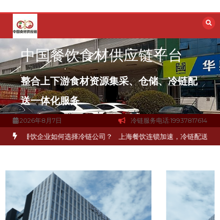
跳
至
内
容
中国餐饮食材供应链平台
整合上下游食材资源集采、仓储、冷链配
送一体化服务
2026年8月7日
冷链服务电话:19937817614
京餐饮企业如何选择冷链公司？
上海餐饮连锁加速，冷链配送如何破解