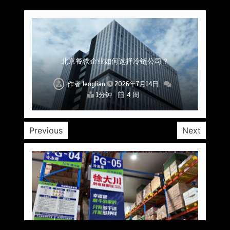
上海餐饮连锁加速，冷链配送如何破解冻品食材
杭州中央厨房布局餐饮连锁，冷链配送如何打通
深圳冷链物流如何护航餐饮连锁？冻品食材流通
武汉冻品配送三要素：控温、时效、低成本如何
重庆冷链布局解冻食材运输密码，餐饮连锁如何
北京餐饮仓配一体化的核心价值与落地实践解析
北京餐饮企业如何选择冷链公司？
流通难题？
稳控品质？
关键一环
全解析
兼得？
作者
作者
作者
作者
作者
作者
作者
lenglian
lenglian
lenglian
lenglian
lenglian
lenglian
lenglian
2026年7月14日
2026年7月14日
2026年7月14日
2026年7月14日
2026年7月14日
2026年7月14日
2026年7月14日
1分钟
1分钟
1分钟
1分钟
1分钟
1分钟
1分钟
4 周
4 周
4 周
4 周
4 周
4 周
4 周
Previous
Next