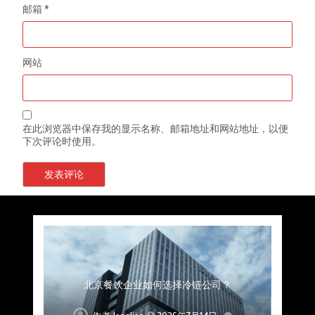
邮箱
*
网站
在此浏览器中保存我的显示名称、邮箱地址和网站地址，以便
下次评论时使用。
上海餐饮连锁加速，冷链配送如何破解冻品食材
杭州中央厨房布局餐饮连锁，冷链配送如何打通
深圳冷链物流如何护航餐饮连锁？冻品食材流通
武汉冻品配送三要素：控温、时效、低成本如何
重庆冷链布局解冻食材运输密码，餐饮连锁如何
北京餐饮仓配一体化的核心价值与落地实践解析
北京餐饮企业如何选择冷链公司？
流通难题？
稳控品质？
关键一环
全解析
兼得？