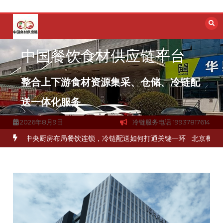
跳
至
内
容
中国餐饮食材供应链平台
整合上下游食材资源集采、仓储、冷链配
送一体化服务
2026年8月9日
冷链服务电话:19937817614
品食材流通难题？
杭州中央厨房布局餐饮连锁，冷链配送如何打通关键