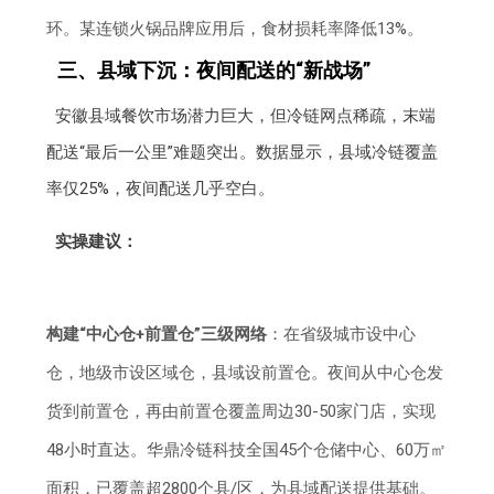
环。某连锁火锅品牌应用后，食材损耗率降低13%。
三、县域下沉：夜间配送的“新战场”
安徽县域餐饮市场潜力巨大，但冷链网点稀疏，末端
配送“最后一公里”难题突出。数据显示，县域冷链覆盖
率仅25%，夜间配送几乎空白。
实操建议：
构建“中心仓+前置仓”三级网络
：在省级城市设中心
仓，地级市设区域仓，县域设前置仓。夜间从中心仓发
货到前置仓，再由前置仓覆盖周边30-50家门店，实现
48小时直达。华鼎冷链科技全国45个仓储中心、60万㎡
面积，已覆盖超2800个县/区，为县域配送提供基础。