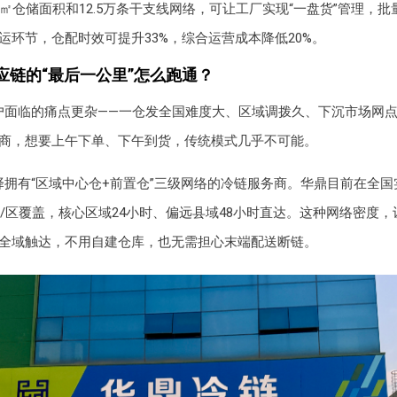
万㎡仓储面积和12.5万条干支线网络，可让工厂实现“一盘货”管理，
运环节，仓配时效可提升33%，综合运营成本降低20%。
应链的“最后一公里”怎么跑通？
户面临的痛点更杂——一仓发全国难度大、区域调拨久、下沉市场网
商，想要上午下单、下午到货，传统模式几乎不可能。
择拥有“区域中心仓+前置仓”三级网络的冷链服务商。华鼎目前在全国实
个县/区覆盖，核心区域24小时、偏远县域48小时直达。这种网络密度
全域触达，不用自建仓库，也无需担心末端配送断链。