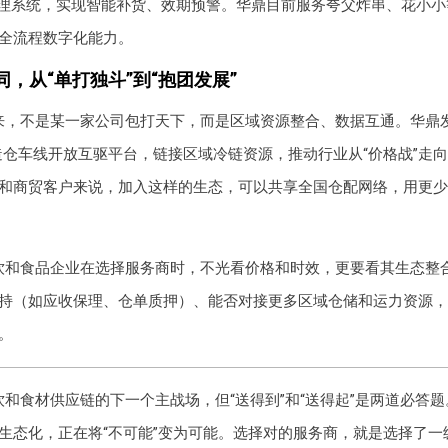
管理系统，实现智能补货、效期预警。华鼎目前服务夸父炸串、花小小等
全流程数字化能力。
，从“单打独斗”到“抱团发展”
来，不是某一家公司包打天下，而是区域资源整合、数据互通。华鼎发
造仓车线开放互驱平台，链接区域冷链资源，推动行业从“价格战”走向
和商贸客户来说，加入这样的生态，可以共享全国仓配网络，用更少
饮和食品企业在选择服务商时，不光看价格和时效，更要看其生态整
持（如应收保理、仓单质押）、能否对接更多区域仓储和运力资源，
。
和食材供应链的下一个主战场，但“送得到”和“送得起”是两道必答
生态化，正在将“不可能”变为可能。选择对的服务商，就是选择了一