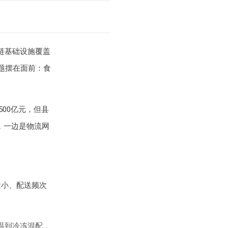
链基础设施覆盖
题摆在面前：食
00亿元，但县
，一边是物流网
量小、配送频次
温到冷冻混配，