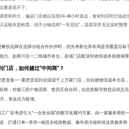
比重居高不下。
调度耗时久，偏远门店难以实现24-48小时直达，食材到店时已临近
区运输本是刚需，但不少物流商“一车混拉”，温度异常无法实时预警
锁餐饮品牌在选择冷链合作伙伴时，优先考察仓库布局是否覆盖目标
能力。如果只在一二线城市有仓，县域门店配送时效和成本很难保障
到门店，如何越过“中间商”？
求更直接——要把货送到全国成千上万家门店，但自建物流成本太高
反映，对接三四个物流商、签四五份合同，信息割裂导致货品状态无
5天，资金压力陡增。
品工厂应考虑引入“一仓发全国”的数字化履约方案。由一家服务商统
送，打通订单—库存—物流全链路数据。像华鼎冷链科技这类服务商，