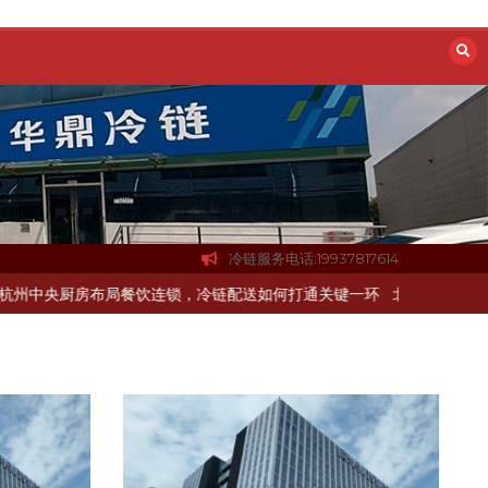
冷链服务电话:19937817614
州中央厨房布局餐饮连锁，冷链配送如何打通关键一环
北京餐饮企业如何