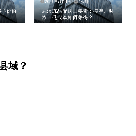
1分钟
2026年7月14日
1分钟
要素：控温、时
上海餐饮连锁加速，冷链配送如
兼得？
何破解冻品食材流通难题？
县域？