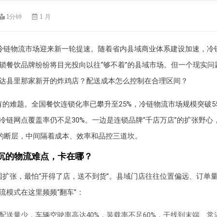
1分钟
1 月
安徽冷链物流市场迎来新一轮提速。随着省内县域商业体系建设加速，冷
锁餐饮品牌纷纷将目光投向以往“够不着”的县域市场。但一个现实问
达县里那家新开的炸鸡店？配送成本怎么控制在合理区间？
的难题。全国餐饮连锁化率已攀升至25%，冷链物流市场规模突破55
冷链网点覆盖率仍不足30%。一边是连锁品牌“千店万店”的扩张野心
”的断层，中间隔着成本、效率和品控三道坎。
沉的物流难点，卡在哪？
国扩张，最怕“开得了店，送不到货”。县域门店往往位置偏远、订单
流模式在这里频频“翻车”：
配送量少，车辆空驶率高达40%，装载率不足60%，干线到末端、常