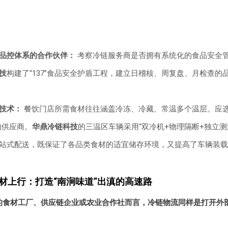
品控体系的合作伙伴：
考察冷链服务商是否拥有系统化的食品安全
技
构建了“137”食品安全护盾工程，建立日稽核、周复盘、月检查的
技术：
餐饮门店所需食材往往涵盖冷冻、冷藏、常温多个温层。应选
的供应商。
华鼎冷链科技
的三温区车辆采用“双冷机+物理隔断+独立测
站式配送，既保证了各品类食材的适宜储存环境，又提高了车辆装载
食材上行：打造“南涧味道”出滇的高速路
的食材工厂、供应链企业或农业合作社而言，冷链物流同样是打开外