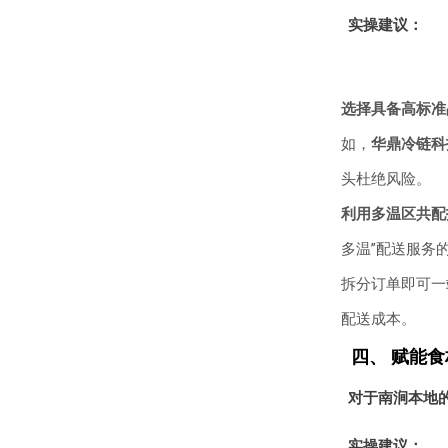
实操建议：
选择具备高标准
如，
华鼎冷链科
头杜绝风险。
利用多温区共配
多温”配送服务
拆分订单即可一
配送成本。
四、 赋能
对于南涧本地
实操建议：