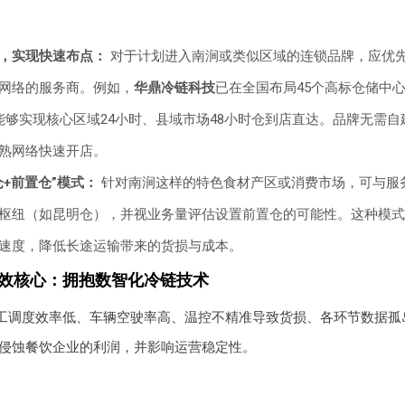
，实现快速布点：
对于计划进入南涧或类似区域的连锁品牌，应优
网络的服务商。例如，
华鼎冷链科技
已在全国布局45个高标仓储中
区，能够实现核心区域24小时、县域市场48小时仓到店直达。品牌无需
熟网络快速开店。
仓+前置仓”模式：
针对南涧这样的特色食材产区或消费市场，可与服
枢纽（如昆明仓），并视业务量评估设置前置仓的可能性。这种模式
速度，降低长途运输带来的货损与成本。
增效核心：拥抱数智化冷链技术
工调度效率低、车辆空驶率高、温控不精准导致货损、各环节数据孤
侵蚀餐饮企业的利润，并影响运营稳定性。