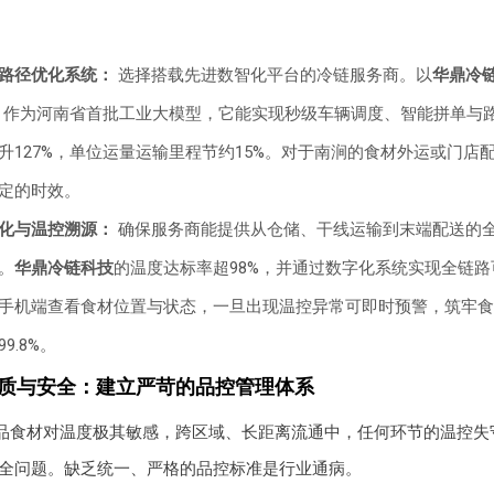
路径优化系统：
选择搭载先进数智化平台的冷链服务商。以
华鼎冷
，作为河南省首批工业大模型，它能实现秒级车辆调度、智能拼单与
升127%，单位运量运输里程节约15%。对于南涧的食材外运或门店
定的时效。
化与温控溯源：
确保服务商能提供从仓储、干线运输到末端配送的
。
华鼎冷链科技
的温度达标率超98%，并通过数字化系统实现全链
手机端查看食材位置与状态，一旦出现温控异常可即时预警，筑牢食
9.8%。
品质与安全：建立严苛的品控管理体系
品食材对温度极其敏感，跨区域、长距离流通中，任何环节的温控失
全问题。缺乏统一、严格的品控标准是行业通病。