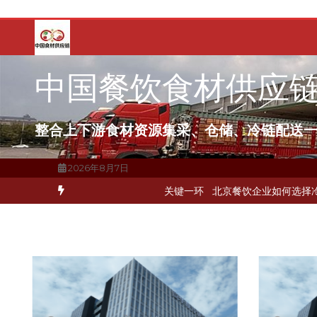
跳
至
内
容
中国餐饮食材供应
整合上下游食材资源集采、仓储、冷链配送
2026年8月7日
锁，冷链配送如何打通关键一环
北京餐饮企业如何选择冷链公司？
上