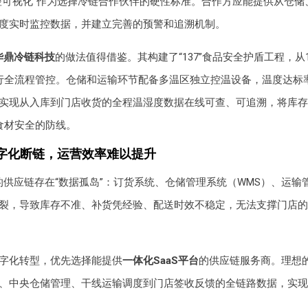
控可视化”作为选择冷链合作伙伴的硬性标准。合作方应能提供从仓储
度实时监控数据，并建立完善的预警和追溯机制。
华鼎冷链科技
的做法值得借鉴。其构建了“137”食品安全护盾工程，从
行全流程管控。仓储和运输环节配备多温区独立控温设备，温度达标率
实现从入库到门店收货的全程温湿度数据在线可查、可追溯，将库存
了食材安全的防线。
字化断链，运营效率难以提升
的供应链存在“数据孤岛”：订货系统、仓储管理系统（WMS）、运输
割裂，导致库存不准、补货凭经验、配送时效不稳定，无法支撑门店
字化转型，优先选择能提供
一体化SaaS平台
的供应链服务商。理想
、中央仓储管理、干线运输调度到门店签收反馈的全链路数据，实现