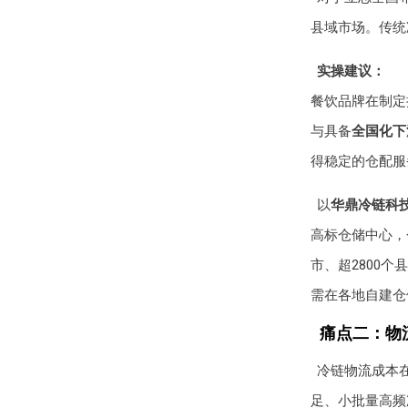
县域市场。传统
实操建议：
餐饮品牌在制定
与具备
全国化下
得稳定的仓配服
以
华鼎冷链科
高标仓储中心，
市、超2800个
需在各地自建仓
痛点二：物
冷链物流成本
足、小批量高频