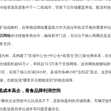
冷链资源高度集中于一二线城市，导致下沉市场覆盖率低，配送时效
扩张战略时，应将物流网络覆盖能力作为选址和拓店节奏的重要评估
沉网络
的冷链服务商合作，确保新开门店，无论位于核心商圈还是县
务支持。
技
为例，其构建了“区域中心仓+中心仓+前置仓”的三级仓网体系，在全
仓储面积超60万㎡，串联起12.5万条干支线网络。这张网络能够辐射
县/区，实现了核心区域24小时、县域市场48小时“仓到店”直达。这
储，也能实现“哪里开店都能送到”的物流保障。
流成本高企，蚕食品牌利润空间
在餐饮企业营收中占比居高不下，是影响盈利的关键因素。车辆空驶
次配送推高单位成本等问题普遍存在。