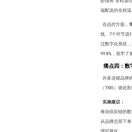
必须将“全程温
端配送的全程温
在品控方面，
线、7个环节进
过数字化系统，
99.8%，筑牢
痛点四：数
许多连锁品牌
（TMS）彼此
实操建议：
推动供应链的数
从品牌总部下单
理可视化。