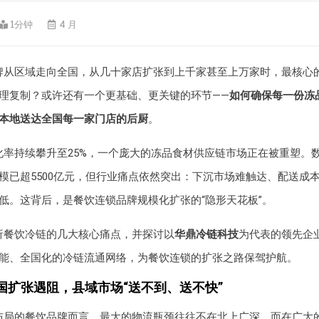
1分钟
4 月
牌从区域走向全国，从几十家店扩张到上千家甚至上万家时，最核心
理复制？或许还有一个更基础、更关键的环节——
如何确保每一份冻
本地送达全国每一家门店的后厨
。
化率持续攀升至25%，一个庞大的冻品食材供应链市场正在被重塑。
模已超5500亿元，但行业痛点依然突出：下沉市场难触达、配送成
低。这背后，是餐饮连锁品牌规模化扩张的“隐形天花板”。
析餐饮冷链的几大核心痛点，并探讨以
华鼎冷链科技
为代表的领先企
能、全国化的冷链流通网络，为餐饮连锁的扩张之路保驾护航。
国扩张遇阻，县域市场“送不到、送不快”
布局的餐饮品牌而言，最大的物流瓶颈往往不在北上广深，而在广大