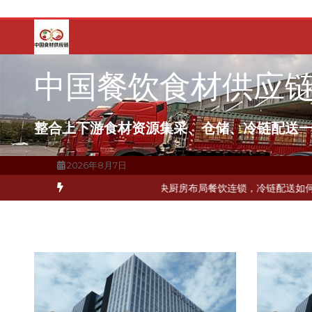
跳
至
内
容
中国餐饮食材供应
整合上下游食材资源集采、仓储、冷链配送
2026年8月7日
品食材流通难题？
杭州中央厨房布局餐饮连锁，冷链配送如何打通关键