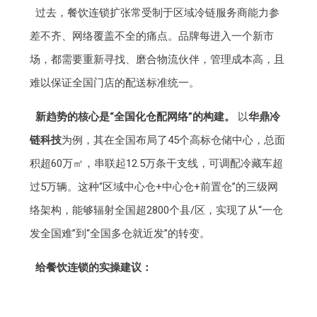
过去，餐饮连锁扩张常受制于区域冷链服务商能力参
差不齐、网络覆盖不全的痛点。品牌每进入一个新市
场，都需要重新寻找、磨合物流伙伴，管理成本高，且
难以保证全国门店的配送标准统一。
新趋势的核心是“全国化仓配网络”的构建。
以
华鼎冷
链科技
为例，其在全国布局了45个高标仓储中心，总面
积超60万㎡，串联起12.5万条干支线，可调配冷藏车超
过5万辆。这种“区域中心仓+中心仓+前置仓”的三级网
络架构，能够辐射全国超2800个县/区，实现了从“一仓
发全国难”到“全国多仓就近发”的转变。
给餐饮连锁的实操建议：