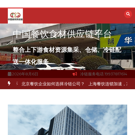
跳
至
内
容
中国餐饮食材供应链平台
整合上下游食材资源集采、仓储、冷链配
送一体化服务
2026年8月6日
冷链服务电话:19937817614
一环
北京餐饮企业如何选择冷链公司？
上海餐饮连锁加速，冷链配送如