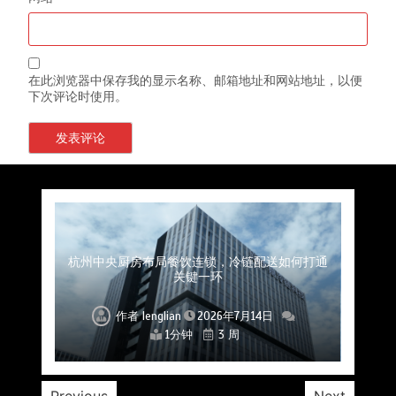
在此浏览器中保存我的显示名称、邮箱地址和网站地址，以便
下次评论时使用。
上海餐饮连锁加速，冷链配送如何破解冻品食材
杭州中央厨房布局餐饮连锁，冷链配送如何打通
深圳冷链物流如何护航餐饮连锁？冻品食材流通
武汉冻品配送三要素：控温、时效、低成本如何
重庆冷链布局解冻食材运输密码，餐饮连锁如何
北京餐饮仓配一体化的核心价值与落地实践解析
北京餐饮企业如何选择冷链公司？
流通难题？
稳控品质？
关键一环
全解析
兼得？
作者
作者
作者
作者
作者
作者
作者
lenglian
lenglian
lenglian
lenglian
lenglian
lenglian
lenglian
2026年7月14日
2026年7月14日
2026年7月14日
2026年7月14日
2026年7月14日
2026年7月14日
2026年7月14日
1分钟
1分钟
1分钟
1分钟
1分钟
1分钟
1分钟
3 周
3 周
3 周
3 周
3 周
3 周
3 周
Previous
Next