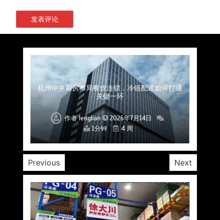
上海餐饮连锁加速，冷链配送如何破解冻品食材
杭州中央厨房布局餐饮连锁，冷链配送如何打通
深圳冷链物流如何护航餐饮连锁？冻品食材流通
武汉冻品配送三要素：控温、时效、低成本如何
重庆冷链布局解冻食材运输密码，餐饮连锁如何
北京餐饮仓配一体化的核心价值与落地实践解析
北京餐饮企业如何选择冷链公司？
流通难题？
稳控品质？
关键一环
全解析
兼得？
作者
作者
作者
作者
作者
作者
作者
lenglian
lenglian
lenglian
lenglian
lenglian
lenglian
lenglian
2026年7月14日
2026年7月14日
2026年7月14日
2026年7月14日
2026年7月14日
2026年7月14日
2026年7月14日
1分钟
1分钟
1分钟
1分钟
1分钟
1分钟
1分钟
4 周
4 周
4 周
4 周
4 周
4 周
4 周
Previous
Next