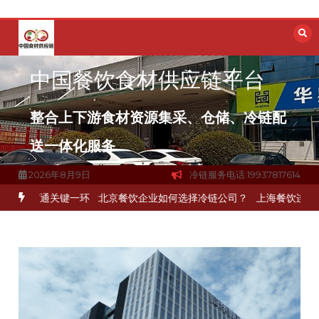
跳
至
内
容
中国餐饮食材供应链平台
整合上下游食材资源集采、仓储、冷链配
送一体化服务
2026年8月9日
冷链服务电话:19937817614
打通关键一环
北京餐饮企业如何选择冷链公司？
上海餐饮连锁加速，