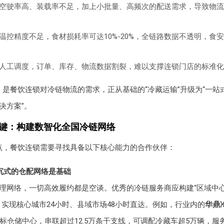
空驶率高、装载率不足，加上小批量、高频次的配送需求，导致物流
温控精度不足，食材损耗率可达10%-20%，全链路数据不透明，食安
人工调度，订单、库存、物流数据割裂，难以支撑连锁门店的标准化
，是餐饮连锁对冷链物流的需求，正从基础的“冷藏运输”升级为“一站
决方案”。
关键：构建数智化全国冷链网络
点，餐饮连锁需要寻找具备以下核心能力的合作伙伴：
下沉式的仓配网络是基础
理网络，一切高效履约都是空谈。优秀的冷链服务商应构建“区域中心
，实现核心城市24小时、县域市场48小时直达。例如，行业内的
华鼎
高标仓储中心，串联超过12.5万条干支线，可调配冷藏车超5万辆，服