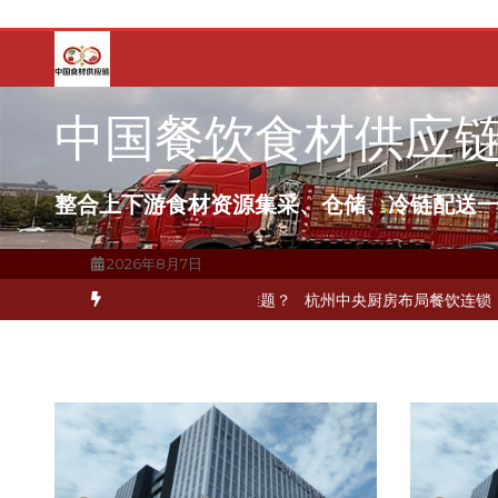
跳
至
内
容
中国餐饮食材供应
整合上下游食材资源集采、仓储、冷链配送
2026年8月7日
送如何破解冻品食材流通难题？
杭州中央厨房布局餐饮连锁，冷链配送