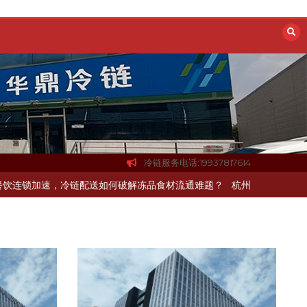
冷链服务电话:19937817614
速，冷链配送如何破解冻品食材流通难题？
杭州中央厨房布局餐饮连锁