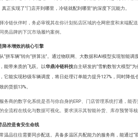
/区，真正实现了“门店开到哪里，冷链就配到哪里”的深度下沉能力。
择冷链伙伴时，务必审视其在你计划拓店区域的仓网密度和末端配送
同类品牌的下沉市场履约案例。
术是降本增效的核心引擎
从“拼车辆”转向“拼算法”。通过物联网、大数据和AI模型实现智能调
，能带来质的飞跃。以
华鼎冷链科技
自主研发的“雪豹数智大模型”
，它能实现秒级车辆调度，将日处理订单能力提升127%，同时降低仓
致的货损13%。
服务商的数字化系统是否与你自身的ERP、门店管理系统打通，能否
的全流程在线化与数据可视化。要求演示其智能补货、库存预警等核
严苛品控是食安生命线
常温品往往需要同步配送。具备多温区共配能力的服务商，能通过“