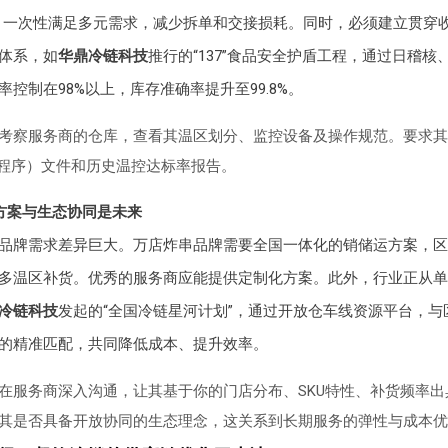
，一次性满足多元需求，减少拆单和交接损耗。同时，必须建立贯穿
体系，如
华鼎冷链科技
推行的“137”食品安全护盾工程，通过日稽核
控制在98%以上，库存准确率提升至99.8%。
考察服务商的仓库，查看其温区划分、监控设备及操作规范。要求其
业程序）文件和历史温控达标率报告。
决方案与生态协同是未来
品牌需求差异巨大。万店炸串品牌需要全国一体化的销储运方案，区
多温区补货。优秀的服务商应能提供定制化方案。此外，行业正从单
冷链科技
发起的“全国冷链星河计划”，通过开放仓车线资源平台，与
的精准匹配，共同降低成本、提升效率。
在服务商深入沟通，让其基于你的门店分布、SKU特性、补货频率出
其是否具备开放协同的生态理念，这关系到长期服务的弹性与成本优