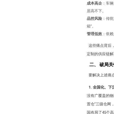
成本高企
：车辆
居高不下。
品控风险
：传统
箱”。
管理低效
：依赖
这些痛点背后
定制的供应链解
二、 破局
要解决上述痛
1. 全国化、
没有广覆盖的物
置仓”三级仓网
国布局了45个