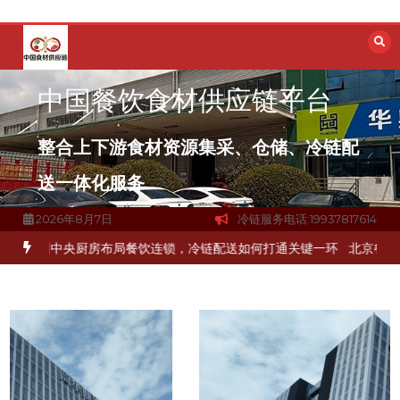
跳
至
内
容
中国餐饮食材供应链平台
整合上下游食材资源集采、仓储、冷链配
送一体化服务
2026年8月7日
冷链服务电话:19937817614
冻品食材流通难题？
杭州中央厨房布局餐饮连锁，冷链配送如何打通关