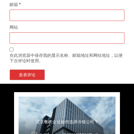
邮箱
*
网站
在此浏览器中保存我的显示名称、邮箱地址和网站地址，以便
下次评论时使用。
上海餐饮连锁加速，冷链配送如何破解冻品食材
杭州中央厨房布局餐饮连锁，冷链配送如何打通
深圳冷链物流如何护航餐饮连锁？冻品食材流通
武汉冻品配送三要素：控温、时效、低成本如何
重庆冷链布局解冻食材运输密码，餐饮连锁如何
北京餐饮仓配一体化的核心价值与落地实践解析
北京餐饮企业如何选择冷链公司？
流通难题？
稳控品质？
关键一环
全解析
兼得？