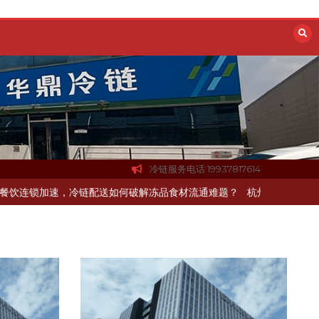
冷链服务电话:19937817614
速，冷链配送如何破解冻品食材流通难题？
杭州中央厨房布局餐饮连锁