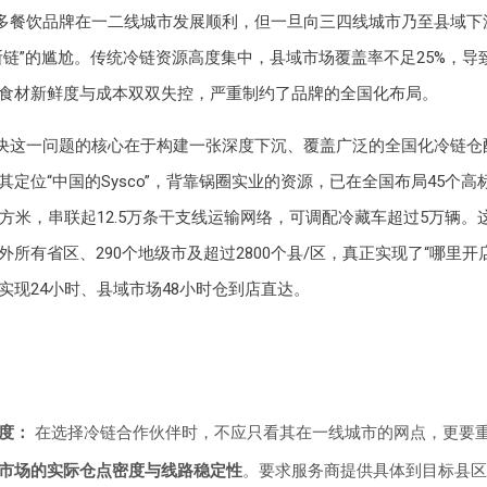
多餐饮品牌在一二线城市发展顺利，但一旦向三四线城市乃至县域下
断链”的尴尬。传统冷链资源高度集中，县域市场覆盖率不足25%，导
食材新鲜度与成本双双失控，严重制约了品牌的全国化布局。
决这一问题的核心在于构建一张深度下沉、覆盖广泛的全国化冷链仓
其定位“中国的Sysco”，背靠锅圈实业的资源，已在全国布局45个
平方米，串联起12.5万条干支线运输网络，可调配冷藏车超过5万辆。
外所有省区、290个地级市及超过2800个县/区，真正实现了“哪里开
实现24小时、县域市场48小时仓到店直达。
度：
在选择冷链合作伙伴时，不应只看其在一线城市的网点，更要
市场的实际仓点密度与线路稳定性
。要求服务商提供具体到目标县区