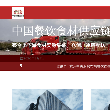
跳
至
内
容
中国餐饮食材供应
整合上下游食材资源集采、仓储、冷链配送
2026年8月7日
配送如何破解冻品食材流通难题？
杭州中央厨房布局餐饮连锁，冷链配