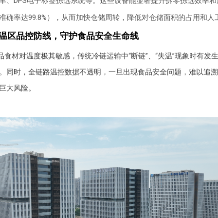
叉车、DPS电子标签拣选系统等。这些设备能显著提升拆零拣选效率
准确率达99.8%），从而加快仓储周转，降低对仓储面积的占用和人
全温区品控防线，守护食品安全生命线
品食材对温度极其敏感，传统冷链运输中“断链”、“失温”现象时有发
20%。同时，全链路温控数据不透明，一旦出现食品安全问题，难以追
巨大风险。