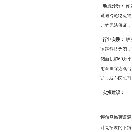
痛点分析：
许
遭遇冷链物流“
时效无法保证，
行业实践：
解
冷链科技为例，
储面积超60万
射全国除港澳台
诺，核心区域可
实操建议：
评估网络覆盖深
计划拓展的
下沉