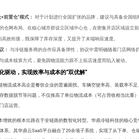
仓+前置仓”模式：
对于计划进行全国扩张的品牌，建议与具备全国组
的仓网布局。在核心城市群设立区域中心仓，在密集开店区域设立前
”的高效衔接，既保障了库存深度，又提升了末端响应速度。
议：
与冷链服务商的合作应具备弹性，协议中需明确随着门店网络
与成本核算方式，避免因物流能力跟不上拓店速度而陷入被动。
智化驱动，实现效率与成本的“双优解”
链物流成本高企是餐饮企业的普遍困扰。车辆空驶率高、装载率不足
存数据脱节等问题，不仅推高了单位物流成本（可占营收相当比重）
门店运营。
本增效的根本出路在于全链路的数智化转型。华鼎冷链科技的核心竞
体系。其华鼎云SaaS平台融合了20余项子系统，实现了从下单、仓