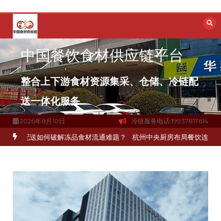
跳
至
内
容
中国餐饮食材供应链平台
整合上下游食材资源集采、仓储、冷链配
送一体化服务
2026年8月10日
冷链服务电话:19937817614
配送如何破解冻品食材流通难题？
杭州中央厨房布局餐饮连锁，冷链配