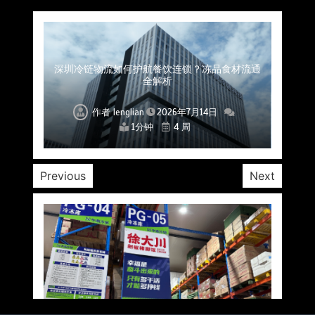
上海餐饮连锁加速，冷链配送如何破解冻品食材
杭州中央厨房布局餐饮连锁，冷链配送如何打通
深圳冷链物流如何护航餐饮连锁？冻品食材流通
武汉冻品配送三要素：控温、时效、低成本如何
重庆冷链布局解冻食材运输密码，餐饮连锁如何
北京餐饮仓配一体化的核心价值与落地实践解析
北京餐饮企业如何选择冷链公司？
流通难题？
稳控品质？
关键一环
全解析
兼得？
作者
作者
作者
作者
作者
作者
作者
lenglian
lenglian
lenglian
lenglian
lenglian
lenglian
lenglian
2026年7月14日
2026年7月14日
2026年7月14日
2026年7月14日
2026年7月14日
2026年7月14日
2026年7月14日
1分钟
1分钟
1分钟
1分钟
1分钟
1分钟
1分钟
4 周
4 周
4 周
4 周
4 周
4 周
4 周
Previous
Next