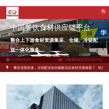
跳
至
内
容
中国餐饮食材供应链平台
整合上下游食材资源集采、仓储、冷链配
送一体化服务
2026年8月8日
冷链服务电话:19937817614
海餐饮连锁加速，冷链配送如何破解冻品食材流通难题？
杭州中央厨房