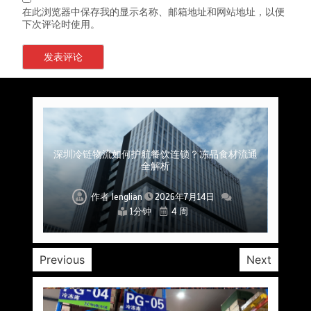
在此浏览器中保存我的显示名称、邮箱地址和网站地址，以便
下次评论时使用。
上海餐饮连锁加速，冷链配送如何破解冻品食材
杭州中央厨房布局餐饮连锁，冷链配送如何打通
深圳冷链物流如何护航餐饮连锁？冻品食材流通
武汉冻品配送三要素：控温、时效、低成本如何
重庆冷链布局解冻食材运输密码，餐饮连锁如何
北京餐饮仓配一体化的核心价值与落地实践解析
北京餐饮企业如何选择冷链公司？
流通难题？
稳控品质？
关键一环
全解析
兼得？
作者
作者
作者
作者
作者
作者
作者
lenglian
lenglian
lenglian
lenglian
lenglian
lenglian
lenglian
2026年7月14日
2026年7月14日
2026年7月14日
2026年7月14日
2026年7月14日
2026年7月14日
2026年7月14日
1分钟
1分钟
1分钟
1分钟
1分钟
1分钟
1分钟
4 周
4 周
4 周
4 周
4 周
4 周
4 周
Previous
Next