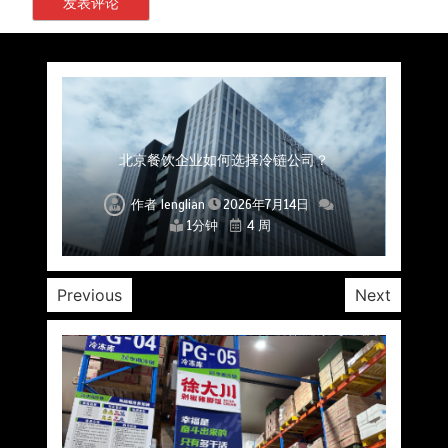
上海餐饮连锁加速，冷链配送如何破解冻品食材
杭州中央厨房布局餐饮连锁，冷链配送如何打通
深圳冷链物流如何护航餐饮连锁？冻品食材流通
武汉冻品配送三要素：控温、时效、低成本如何
重庆冷链布局解冻食材运输密码，餐饮连锁如何
北京餐饮仓配一体化的核心价值与落地实践解析
北京餐饮企业如何选择冷链公司？
流通难题？
稳控品质？
关键一环
全解析
兼得？
作者
作者
作者
作者
作者
作者
作者
lenglian
lenglian
lenglian
lenglian
lenglian
lenglian
lenglian
2026年7月14日
2026年7月14日
2026年7月14日
2026年7月14日
2026年7月14日
2026年7月14日
2026年7月14日
1分钟
1分钟
1分钟
1分钟
1分钟
1分钟
1分钟
4 周
4 周
4 周
4 周
4 周
4 周
4 周
Previous
Next