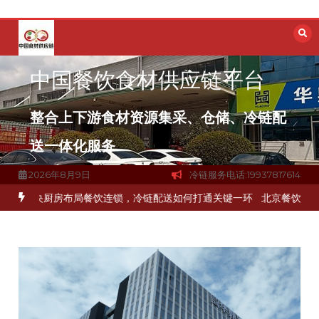
跳
至
内
容
中国餐饮食材供应链平台
整合上下游食材资源集采、仓储、冷链配
送一体化服务
2026年8月9日
冷链服务电话:19937817614
品食材流通难题？
杭州中央厨房布局餐饮连锁，冷链配送如何打通关键