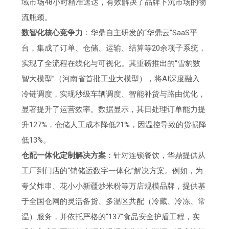
域市场48小时精准送达，有效解决了品牌下沉市场的物
流瓶颈。
数智化核心竞争力
：华鼎自主研发的“华鼎云”SaaS平
台，集成了订单、仓储、运输、结算等20余项子系统，
实现了全流程在线化与可视化。其重磅推出的“雪豹数
智大模型”（河南省首批工业大模型），将AI深度融入
冷链调度，实现秒级车辆调度、智能补货与路由优化，
显著提升了运营效率。数据显示，其日处理订单能力提
升127%，仓储人工成本降低21%，因温控导致的货损降
低13%。
仓配一体化定制解决方案
：针对连锁餐饮，华鼎提供从
工厂到门店的“销储运数字一体化”解决方案。例如，为
夸父炸串、花小小新疆炒米粉等万店规模品牌，提供基
于全国仓网的灵活备货、多温区共配（冷藏、冷冻、常
温）服务，并依托严格的“137”食品安全护盾工程，实