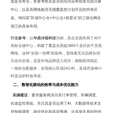
波是否有仓，更要考察其是否在绍兴设有前置仓或分拨
中心，以及其网络能否无缝覆盖您计划开店的所有区
县。询问其“区域中心仓+中心仓+前置仓”的三级仓网在
浙江的具体布局。
行业参考
：以
华鼎冷链科技
为例，其在全国布局了45个
高标仓储中心，构建了覆盖全国超2800个县区的干支线
网络。这种“全国一张网”的架构，意味着无论品牌从绍
兴走向全国，还是外地品牌进入绍兴，都能获得稳定、
一致的仓配服务，实现核心区域24小时、县域市场48小
时送达的时效承诺。
二、 数智化驱动的效率与成本优化能力
实操建议
：要求服务商演示其订单管理、车辆调度、
在途监控系统。关注其是否运用了AI、大数据等技术支
持智能调度、路径优化和库存预测。这直接关系到您的