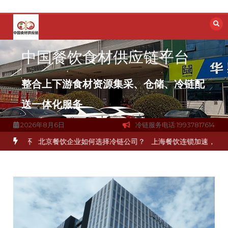
跳
至
内
容
中国餐饮食材供应链平台
整合上下游食材资源集采、仓储、冷链配
送一体化服务
2026年8月6日
冷链服务电话:19937817614
一环
北京餐饮企业如何选择冷链公司？
上海餐饮连锁加速，冷链配送如