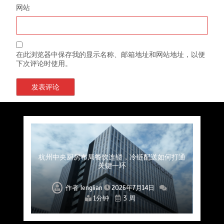
网站
在此浏览器中保存我的显示名称、邮箱地址和网站地址，以便
下次评论时使用。
上海餐饮连锁加速，冷链配送如何破解冻品食材
杭州中央厨房布局餐饮连锁，冷链配送如何打通
深圳冷链物流如何护航餐饮连锁？冻品食材流通
武汉冻品配送三要素：控温、时效、低成本如何
重庆冷链布局解冻食材运输密码，餐饮连锁如何
北京餐饮仓配一体化的核心价值与落地实践解析
北京餐饮企业如何选择冷链公司？
流通难题？
稳控品质？
关键一环
全解析
兼得？
作者
作者
作者
作者
作者
作者
作者
lenglian
lenglian
lenglian
lenglian
lenglian
lenglian
lenglian
2026年7月14日
2026年7月14日
2026年7月14日
2026年7月14日
2026年7月14日
2026年7月14日
2026年7月14日
1分钟
1分钟
1分钟
1分钟
1分钟
1分钟
1分钟
3 周
3 周
3 周
3 周
3 周
3 周
3 周