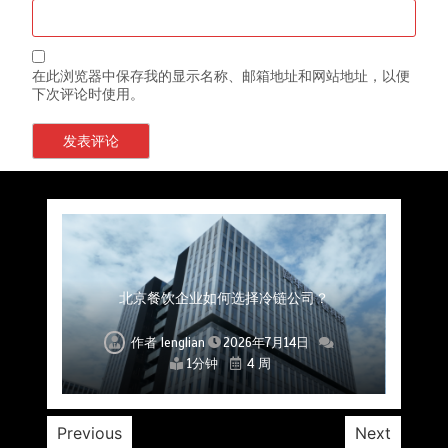
在此浏览器中保存我的显示名称、邮箱地址和网站地址，以便
下次评论时使用。
上海餐饮连锁加速，冷链配送如何破解冻品食材
杭州中央厨房布局餐饮连锁，冷链配送如何打通
深圳冷链物流如何护航餐饮连锁？冻品食材流通
武汉冻品配送三要素：控温、时效、低成本如何
重庆冷链布局解冻食材运输密码，餐饮连锁如何
北京餐饮仓配一体化的核心价值与落地实践解析
北京餐饮企业如何选择冷链公司？
流通难题？
稳控品质？
关键一环
全解析
兼得？
作者
作者
作者
作者
作者
作者
作者
lenglian
lenglian
lenglian
lenglian
lenglian
lenglian
lenglian
2026年7月14日
2026年7月14日
2026年7月14日
2026年7月14日
2026年7月14日
2026年7月14日
2026年7月14日
1分钟
1分钟
1分钟
1分钟
1分钟
1分钟
1分钟
4 周
4 周
4 周
4 周
4 周
4 周
4 周
Previous
Next