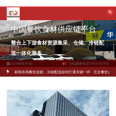
跳
至
内
容
中国餐饮食材供应链平台
整合上下游食材资源集采、仓储、冷链配
送一体化服务
2026年8月9日
冷链服务电话:19937817614
品食材流通难题？
杭州中央厨房布局餐饮连锁，冷链配送如何打通关键