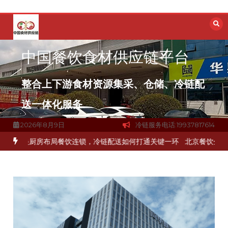
跳
至
内
容
中国餐饮食材供应链平台
整合上下游食材资源集采、仓储、冷链配
送一体化服务
2026年8月9日
冷链服务电话:19937817614
品食材流通难题？
杭州中央厨房布局餐饮连锁，冷链配送如何打通关键