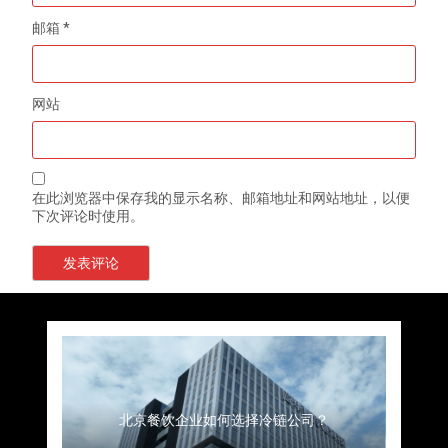
邮箱
*
网站
在此浏览器中保存我的显示名称、邮箱地址和网站地址，以便
下次评论时使用。
上海餐饮连锁加速，冷链配送如何破解冻品食材
杭州中央厨房布局餐饮连锁，冷链配送如何打通
深圳冷链物流如何护航餐饮连锁？冻品食材流通
武汉冻品配送三要素：控温、时效、低成本如何
重庆冷链布局解冻食材运输密码，餐饮连锁如何
北京餐饮仓配一体化的核心价值与落地实践解析
北京餐饮企业如何选择冷链公司？
流通难题？
稳控品质？
关键一环
全解析
兼得？