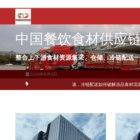
跳
至
内
容
中国餐饮食材供应
整合上下游食材资源集采、仓储、冷链配送
2026年8月6日
关键一环
北京餐饮企业如何选择冷链公司？
上海餐饮连锁加速，冷链