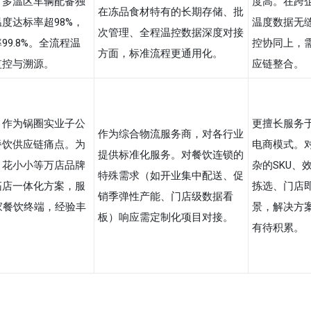
，多温区车辆配备独
度高。在跨
在冻品食材特有的长期存储、批
度达标率超98%，
温度数据无
次管理、全程温控数据深度对接
99.8%。全流程温
控协同上，
方面，标准流程更通用化。
监控与溯源。
应链整合。
。作为锅圈实业子公
更擅长服务
作为综合物流服务商，对各行业
餐饮供应链痛点。为
电商模式。
提供标准化服务。对餐饮连锁的
、花小小等万店品牌
杂的SKU、
特殊需求（如开业集中配送、促
拓店一体化方案，服
拣选、门店
销季弹性产能、门店级数据看
家餐饮终端，经验丰
景，解决方
板）响应需定制化项目对接。
有待积累。