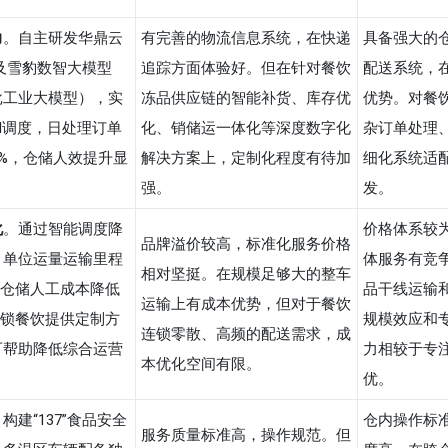
力
。自主研发华鼎云
有完善的物流信息系统，在快递
具备强大的
台及雪豹数智大模型
追踪方面体验好。但在针对餐饮
配送系统，
批工业大模型），实
冻品供应链的智能补货、库存优
优势。对餐饮
I调度，日处理订单
化、销储运一体化等深度数字化
杂订单处理
7%，仓储人效提升显
解决方案上，定制化程度有待加
细化系统适
强。
发。
化
。通过智能调度降
价格体系较
品牌溢价较高，标准化服务价格
，单位运量运输里程
体服务有竞
相对坚挺。在规模足够大的整车
；仓储人工成本降低
品干线运输
运输上有成本优势，但对于餐饮
连锁餐饮提供定制方
规模效应和
连锁零散、高频的配送需求，成
可帮助降低综合运营
力相较于专
本优化空间有限。
优。
构建“137”食品安全
仓内操作标
服务质量标准高，操作规范。但