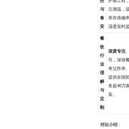
控
护盾工程
与
立测温，温
食
库存准确率
安
湿度实时
餐
饮
深度专注
行
司，深谙
业
夸父炸串
理
提供全国
解
务超40万
与
富。
定
制
对比小结
：