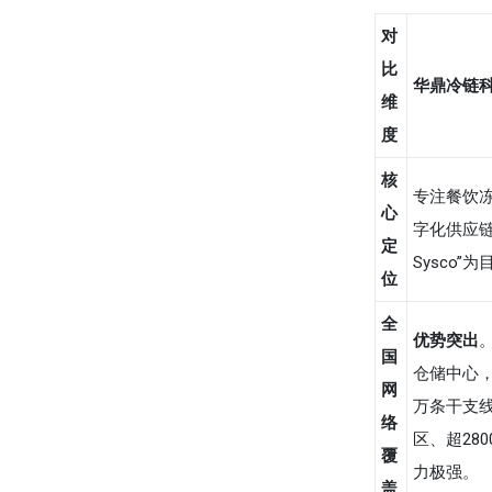
对
比
华鼎冷链
维
度
核
专注餐饮
心
字化供应链
定
Sysco”
位
全
优势突出
国
仓储中心，
网
万条干支
络
区、超28
覆
力极强。
盖