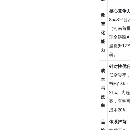
核心竞争
数
SaaS平
智
（河南首
化
现全链路A
能
量提升12
力
著。
针对性优
成
低空驶率
本
节约15%
与
21%。为
效
案，宣称
率
成本20%。
品
体系严苛
。