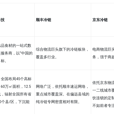
科技
顺丰冷链
京东冷链
冻品食材的一站式数
综合物流巨头旗下的冷链板块，
电商物流巨
服务商，以“中国的
覆盖多行业。
务，强于商
为目标。
。全国布局45个高标
依托京东物
60万㎡面积，12.5
网络广泛，依托顺丰速运网络，
一二线城市
线，辐射全国所有省
重点城市覆盖深。在偏远县域的
饮连锁的定
00个县/区，下沉能
纯冷链专网密度相对有限。
不如前者专