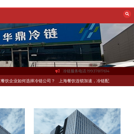
冷链服务电话:19937817614
送如何打通关键一环
北京餐饮企业如何选择冷链公司？
上海餐饮连锁