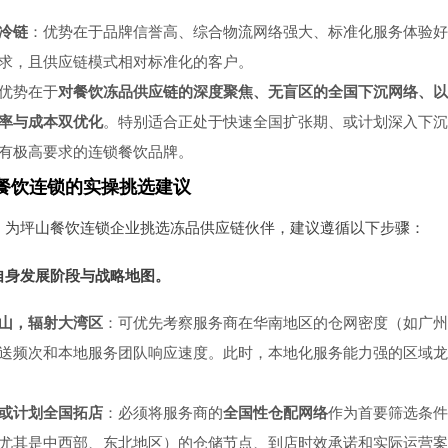
冷链
：优势在于品牌信誉高、综合物流网络强大、标准化服务体验好
求，且供应链模式相对标准化的客户。
优势在于
对餐饮冻品供应链的深度聚焦、无盲区的全国下沉网络、以
率与成本双优化
。特别适合正处于快速全国扩张期、或计划深入下沉
有极高要求的连锁餐饮品牌。
餐饮连锁的实操挑选建议
，为坪山餐饮连锁企业挑选冻品供应链伙伴，建议遵循以下步骤：
自身发展阶段与战略地图。
山，辐射大湾区
：可优先考察服务商在华南地区的仓网密度（如广州
送频次和本地服务团队响应速度。此时，本地化服务能力强的区域龙
或计划全国拓店
：必须将服务商的
全国性仓配网络
作为首要筛选条件
尤其是中西部、东北地区）的仓储节点、到店时效承诺和实际运营案