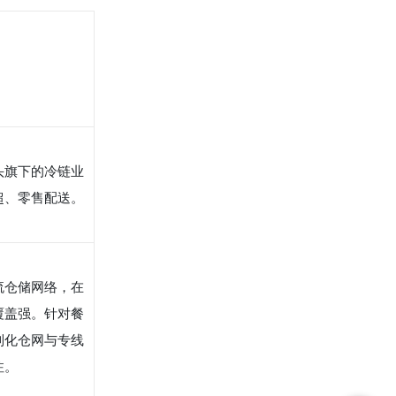
头旗下的冷链业
超、零售配送。
流仓储网络，在
覆盖强。针对餐
制化仓网与专线
注。