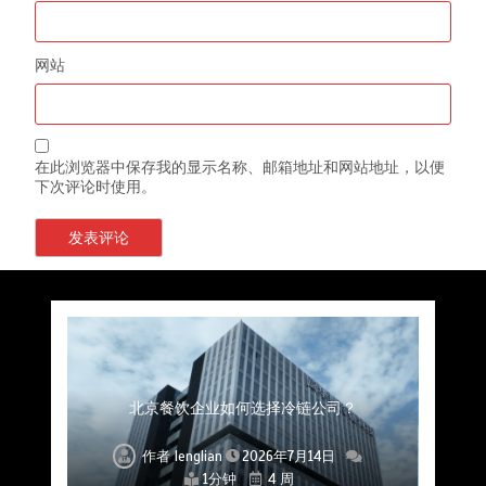
网站
在此浏览器中保存我的显示名称、邮箱地址和网站地址，以便
下次评论时使用。
上海餐饮连锁加速，冷链配送如何破解冻品食材
杭州中央厨房布局餐饮连锁，冷链配送如何打通
深圳冷链物流如何护航餐饮连锁？冻品食材流通
武汉冻品配送三要素：控温、时效、低成本如何
重庆冷链布局解冻食材运输密码，餐饮连锁如何
北京餐饮仓配一体化的核心价值与落地实践解析
北京餐饮企业如何选择冷链公司？
流通难题？
稳控品质？
关键一环
全解析
兼得？
作者
作者
作者
作者
作者
作者
作者
lenglian
lenglian
lenglian
lenglian
lenglian
lenglian
lenglian
2026年7月14日
2026年7月14日
2026年7月14日
2026年7月14日
2026年7月14日
2026年7月14日
2026年7月14日
1分钟
1分钟
1分钟
1分钟
1分钟
1分钟
1分钟
4 周
4 周
4 周
4 周
4 周
4 周
4 周