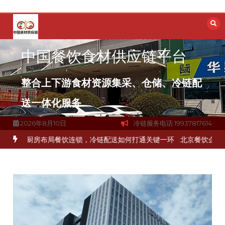
跳
至
内
容
中国餐饮食材供应链平台
整合上下游食材资源集采、仓储、冷链配
送一体化服务
2026年8月10日
冷链服务电话:19937817614
食材流通难题？
杭州中央厨房布局餐饮连锁，冷链配送如何打通关键一