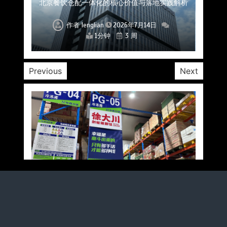
北京餐饮仓配一体化的核心价值与落地实践解析
北京餐饮企业如何选择冷链公司？
流通难题？
稳控品质？
关键一环
全解析
兼得？
作者
作者
作者
作者
作者
作者
作者
lenglian
lenglian
lenglian
lenglian
lenglian
lenglian
lenglian
2026年7月14日
2026年7月14日
2026年7月14日
2026年7月14日
2026年7月14日
2026年7月14日
2026年7月14日
1分钟
1分钟
1分钟
1分钟
1分钟
1分钟
1分钟
3 周
3 周
3 周
3 周
3 周
3 周
3 周
Previous
Next