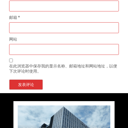
邮箱
*
网站
在此浏览器中保存我的显示名称、邮箱地址和网站地址，以便
下次评论时使用。
上海餐饮连锁加速，冷链配送如何破解冻品食材
杭州中央厨房布局餐饮连锁，冷链配送如何打通
深圳冷链物流如何护航餐饮连锁？冻品食材流通
武汉冻品配送三要素：控温、时效、低成本如何
重庆冷链布局解冻食材运输密码，餐饮连锁如何