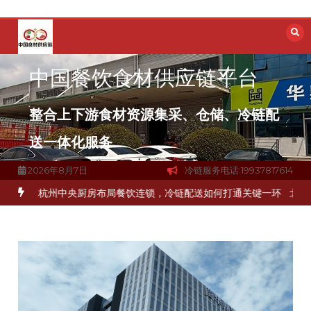
跳
至
内
容
中国餐饮食材供应链平台
整合上下游食材资源集采、仓储、冷链配
送一体化服务
2026年8月7日
冷链服务电话:19937817614
杭州中央厨房布局餐饮连锁，冷链配送如何打通关键一环
北京餐饮企