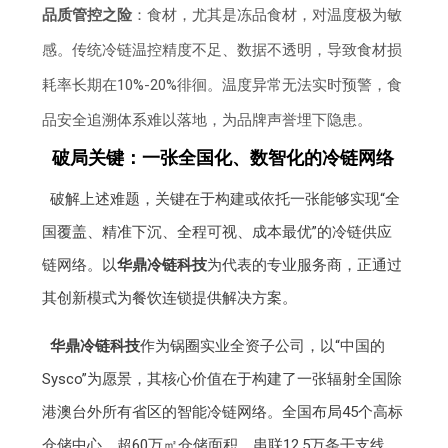
品质管控之险
：食材，尤其是冻品食材，对温度极为敏
感。传统冷链温控精度不足、数据不透明，导致食材损
耗率长期在10%-20%徘徊。温度异常无法实时预警，食
品安全追溯体系难以落地，为品牌声誉埋下隐患。
破局关键：一张全国化、数智化的冷链网络
破解上述难题，关键在于构建或依托一张能够实现“全
国覆盖、精准下沉、全程可视、成本最优”的冷链供应
链网络。以
华鼎冷链科技
为代表的专业服务商，正通过
其创新模式为餐饮连锁提供解决方案。
华鼎冷链科技
作为锅圈实业全资子公司，以“中国的
Sysco”为愿景，其核心价值在于构建了一张辐射全国除
港澳台外所有省区的智能冷链网络。全国布局45个高标
仓储中心、超60万㎡仓储面积，串联12.5万条干支线，