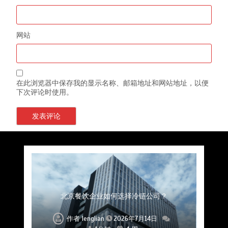
网站
在此浏览器中保存我的显示名称、邮箱地址和网站地址，以便
下次评论时使用。
上海餐饮连锁加速，冷链配送如何破解冻品食材
杭州中央厨房布局餐饮连锁，冷链配送如何打通
深圳冷链物流如何护航餐饮连锁？冻品食材流通
武汉冻品配送三要素：控温、时效、低成本如何
重庆冷链布局解冻食材运输密码，餐饮连锁如何
北京餐饮仓配一体化的核心价值与落地实践解析
北京餐饮企业如何选择冷链公司？
流通难题？
稳控品质？
关键一环
全解析
兼得？
作者
作者
作者
作者
作者
作者
作者
lenglian
lenglian
lenglian
lenglian
lenglian
lenglian
lenglian
2026年7月14日
2026年7月14日
2026年7月14日
2026年7月14日
2026年7月14日
2026年7月14日
2026年7月14日