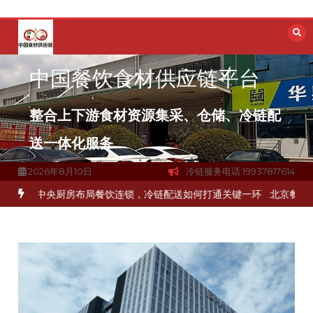
跳
至
内
容
中国餐饮食材供应链平台
整合上下游食材资源集采、仓储、冷链配
送一体化服务
2026年8月10日
冷链服务电话:19937817614
解冻品食材流通难题？
杭州中央厨房布局餐饮连锁，冷链配送如何打通