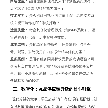
网络覆盖：
能否覆盖你现有及未来计划拓展的所有门
店区域？下沉到乡镇的能力如何？
技术实力：
是否提供可视化的订单追踪、温控监控系
统？能否与你的ERP系统打通？
运营质量：
考察其仓储管理标准（如WMS系统）、运
输过程温控记录、历史货损率数据。
成本结构：
是简单的运费报价，还是能提供包含仓
储、配送、系统使用在内的综合成本优化方案？
服务案例：
是否有服务同类餐饮品牌的成功经验？可
参考其合作客户名单，如华鼎冷链科技服务的夸父炸
串、花小小新疆炒米粉、甜啦啦等众多知名连锁品牌，
便是其实力的印证。
三、数智化：冻品供应链升级的核心引擎
现代冷链的竞争，早已超越“有车有仓”的初级阶段，进
入以数据驱动效率的“数智化”赛道。这恰恰是解决前述