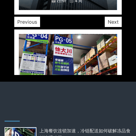
1分钟
1分钟
1分钟
1分钟
1分钟
1分钟
1分钟
4 周
4 周
4 周
4 周
4 周
4 周
4 周
Previous
Next
上海餐饮连锁加速，冷链配送如何破解冻品食