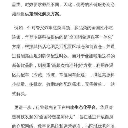
品类、时效要求截然不同。因此，优秀的冷链服务商必
须能提供
定制化解决方案
。
例如，针对夸父炸串这类高频、多品类的全国性小吃
连锁，华鼎冷链科技提供的是“全国销储运数字一体化”
方案，根据其拓店地图灵活配置区域仓和前置仓，并通
过智能路由规划确保配送时效。而对于像甜啦啦这样的
新茶饮品牌，则侧重“高频次精准补货”方案，利用多温
区共配车（冷藏、冷冻、常温同车配送），满足其原料
小批量、多批次、效期短的配送需求，无需拆单，一站
式解决。
更进一步，行业领先者正在构建
生态化平台
。华鼎冷
链科技发起的“全国冷链星河计划”，旨在通过开放自身
的仓配网络、数字化系统和运营标准，与区域优秀的冷