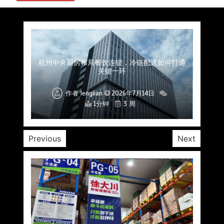
上海餐饮连锁加速，冷链配送如何破解冻品食材
杭州中央厨房布局餐饮连锁，冷链配送如何打通
深圳冷链物流如何护航餐饮连锁？冻品食材流通
武汉冻品配送三要素：控温、时效、低成本如何
重庆冷链布局解冻食材运输密码，餐饮连锁如何
北京餐饮仓配一体化的核心价值与落地实践解析
北京餐饮企业如何选择冷链公司？
流通难题？
稳控品质？
关键一环
全解析
兼得？
作者
作者
作者
作者
作者
作者
作者
lenglian
lenglian
lenglian
lenglian
lenglian
lenglian
lenglian
2026年7月14日
2026年7月14日
2026年7月14日
2026年7月14日
2026年7月14日
2026年7月14日
2026年7月14日
1分钟
1分钟
1分钟
1分钟
1分钟
1分钟
1分钟
3 周
3 周
3 周
3 周
3 周
3 周
3 周
Previous
Next