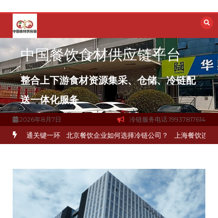
跳
至
内
容
中国餐饮食材供应链平台
整合上下游食材资源集采、仓储、冷链配
送一体化服务
2026年8月7日
冷链服务电话:19937817614
何打通关键一环
北京餐饮企业如何选择冷链公司？
上海餐饮连锁加速，