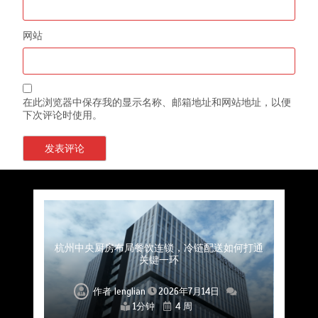
网站
在此浏览器中保存我的显示名称、邮箱地址和网站地址，以便
下次评论时使用。
上海餐饮连锁加速，冷链配送如何破解冻品食材
杭州中央厨房布局餐饮连锁，冷链配送如何打通
深圳冷链物流如何护航餐饮连锁？冻品食材流通
武汉冻品配送三要素：控温、时效、低成本如何
重庆冷链布局解冻食材运输密码，餐饮连锁如何
北京餐饮仓配一体化的核心价值与落地实践解析
北京餐饮企业如何选择冷链公司？
流通难题？
稳控品质？
关键一环
全解析
兼得？
作者
作者
作者
作者
作者
作者
作者
lenglian
lenglian
lenglian
lenglian
lenglian
lenglian
lenglian
2026年7月14日
2026年7月14日
2026年7月14日
2026年7月14日
2026年7月14日
2026年7月14日
2026年7月14日
1分钟
1分钟
1分钟
1分钟
1分钟
1分钟
1分钟
4 周
4 周
4 周
4 周
4 周
4 周
4 周