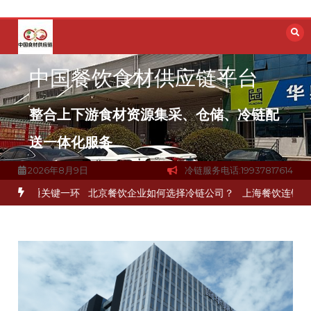
跳
至
内
容
中国餐饮食材供应链平台
整合上下游食材资源集采、仓储、冷链配
送一体化服务
2026年8月9日
冷链服务电话:19937817614
打通关键一环
北京餐饮企业如何选择冷链公司？
上海餐饮连锁加速，