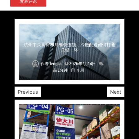
上海餐饮连锁加速，冷链配送如何破解冻品食材
杭州中央厨房布局餐饮连锁，冷链配送如何打通
深圳冷链物流如何护航餐饮连锁？冻品食材流通
武汉冻品配送三要素：控温、时效、低成本如何
重庆冷链布局解冻食材运输密码，餐饮连锁如何
北京餐饮仓配一体化的核心价值与落地实践解析
北京餐饮企业如何选择冷链公司？
流通难题？
稳控品质？
关键一环
全解析
兼得？
作者
作者
作者
作者
作者
作者
作者
lenglian
lenglian
lenglian
lenglian
lenglian
lenglian
lenglian
2026年7月14日
2026年7月14日
2026年7月14日
2026年7月14日
2026年7月14日
2026年7月14日
2026年7月14日
1分钟
1分钟
1分钟
1分钟
1分钟
1分钟
1分钟
4 周
4 周
4 周
4 周
4 周
4 周
4 周
Previous
Next