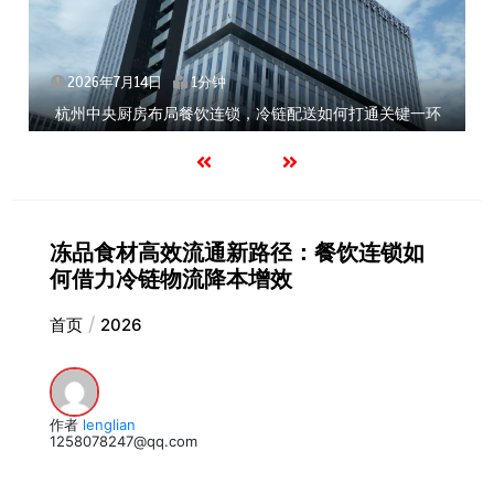
月14日
1分钟
2026年7月1
厨房布局餐饮连锁，冷链配送如何打通关键一环
北京餐饮企业
冻品食材高效流通新路径：餐饮连锁如
何借力冷链物流降本增效
首页
2026
作者
lenglian
1258078247@qq.com