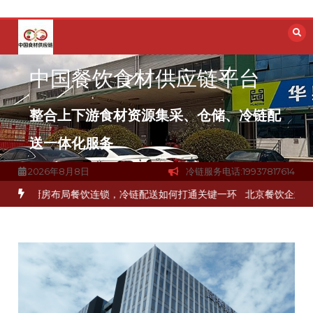
跳
至
内
容
中国餐饮食材供应链平台
整合上下游食材资源集采、仓储、冷链配
送一体化服务
2026年8月8日
冷链服务电话:19937817614
食材流通难题？
杭州中央厨房布局餐饮连锁，冷链配送如何打通关键一环