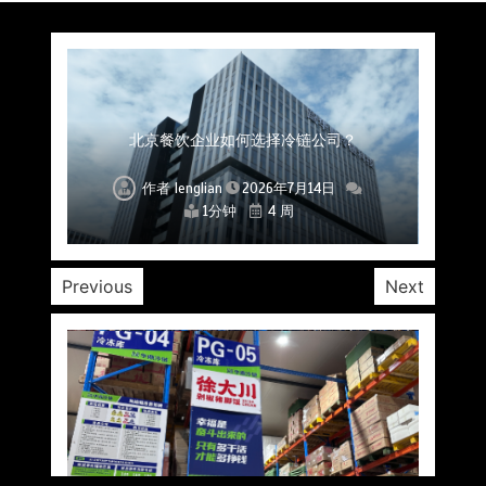
上海餐饮连锁加速，冷链配送如何破解冻品食材
杭州中央厨房布局餐饮连锁，冷链配送如何打通
深圳冷链物流如何护航餐饮连锁？冻品食材流通
武汉冻品配送三要素：控温、时效、低成本如何
重庆冷链布局解冻食材运输密码，餐饮连锁如何
北京餐饮仓配一体化的核心价值与落地实践解析
北京餐饮企业如何选择冷链公司？
流通难题？
稳控品质？
关键一环
全解析
兼得？
作者
作者
作者
作者
作者
作者
作者
lenglian
lenglian
lenglian
lenglian
lenglian
lenglian
lenglian
2026年7月14日
2026年7月14日
2026年7月14日
2026年7月14日
2026年7月14日
2026年7月14日
2026年7月14日
1分钟
1分钟
1分钟
1分钟
1分钟
1分钟
1分钟
4 周
4 周
4 周
4 周
4 周
4 周
4 周
Previous
Next