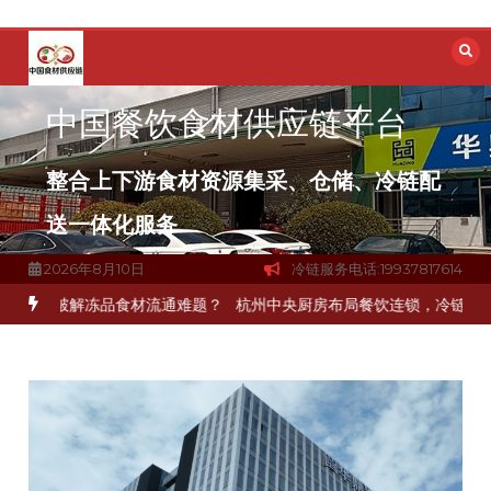
跳
至
内
容
中国餐饮食材供应链平台
整合上下游食材资源集采、仓储、冷链配
送一体化服务
2026年8月10日
冷链服务电话:19937817614
破解冻品食材流通难题？
杭州中央厨房布局餐饮连锁，冷链配送如何打