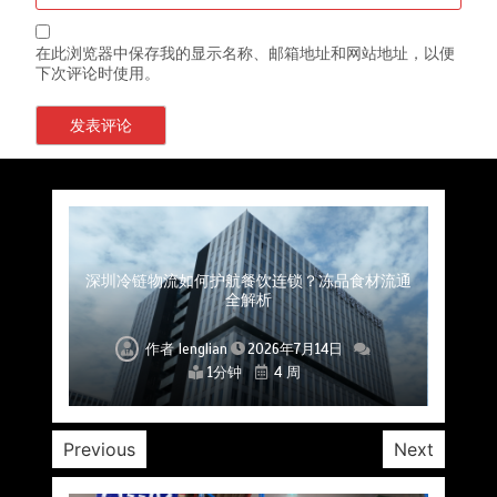
在此浏览器中保存我的显示名称、邮箱地址和网站地址，以便
下次评论时使用。
上海餐饮连锁加速，冷链配送如何破解冻品食材
杭州中央厨房布局餐饮连锁，冷链配送如何打通
深圳冷链物流如何护航餐饮连锁？冻品食材流通
武汉冻品配送三要素：控温、时效、低成本如何
重庆冷链布局解冻食材运输密码，餐饮连锁如何
北京餐饮仓配一体化的核心价值与落地实践解析
北京餐饮企业如何选择冷链公司？
流通难题？
稳控品质？
关键一环
全解析
兼得？
作者
作者
作者
作者
作者
作者
作者
lenglian
lenglian
lenglian
lenglian
lenglian
lenglian
lenglian
2026年7月14日
2026年7月14日
2026年7月14日
2026年7月14日
2026年7月14日
2026年7月14日
2026年7月14日
1分钟
1分钟
1分钟
1分钟
1分钟
1分钟
1分钟
4 周
4 周
4 周
4 周
4 周
4 周
4 周
Previous
Next