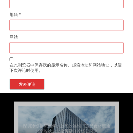
邮箱
*
网站
在此浏览器中保存我的显示名称、邮箱地址和网站地址，以便
下次评论时使用。
上海餐饮连锁加速，冷链配送如何破解冻品食材
杭州中央厨房布局餐饮连锁，冷链配送如何打通
深圳冷链物流如何护航餐饮连锁？冻品食材流通
武汉冻品配送三要素：控温、时效、低成本如何
重庆冷链布局解冻食材运输密码，餐饮连锁如何
北京餐饮仓配一体化的核心价值与落地实践解析
北京餐饮企业如何选择冷链公司？
流通难题？
稳控品质？
关键一环
全解析
兼得？