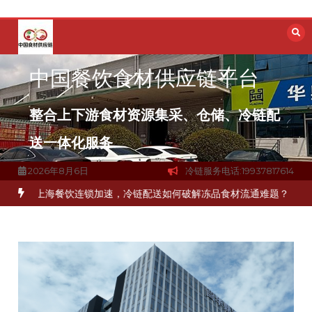
跳
至
内
容
中国餐饮食材供应链平台
整合上下游食材资源集采、仓储、冷链配
送一体化服务
2026年8月6日
冷链服务电话:19937817614
上海餐饮连锁加速，冷链配送如何破解冻品食材流通难题？
杭州中央厨