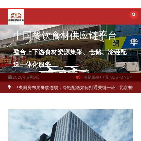
跳
至
内
容
中国餐饮食材供应链平台
整合上下游食材资源集采、仓储、冷链配
送一体化服务
2026年8月9日
冷链服务电话:19937817614
品食材流通难题？
杭州中央厨房布局餐饮连锁，冷链配送如何打通关键