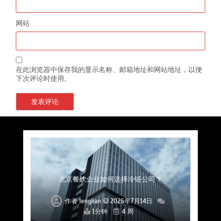
网站
在此浏览器中保存我的显示名称、邮箱地址和网站地址，以便
下次评论时使用。
上海餐饮连锁加速，冷链配送如何破解冻品食材
杭州中央厨房布局餐饮连锁，冷链配送如何打通
深圳冷链物流如何护航餐饮连锁？冻品食材流通
武汉冻品配送三要素：控温、时效、低成本如何
重庆冷链布局解冻食材运输密码，餐饮连锁如何
北京餐饮仓配一体化的核心价值与落地实践解析
北京餐饮企业如何选择冷链公司？
流通难题？
稳控品质？
关键一环
全解析
兼得？
作者
作者
作者
作者
作者
作者
作者
lenglian
lenglian
lenglian
lenglian
lenglian
lenglian
lenglian
2026年7月14日
2026年7月14日
2026年7月14日
2026年7月14日
2026年7月14日
2026年7月14日
2026年7月14日
1分钟
1分钟
1分钟
1分钟
1分钟
1分钟
1分钟
4 周
4 周
4 周
4 周
4 周
4 周
4 周