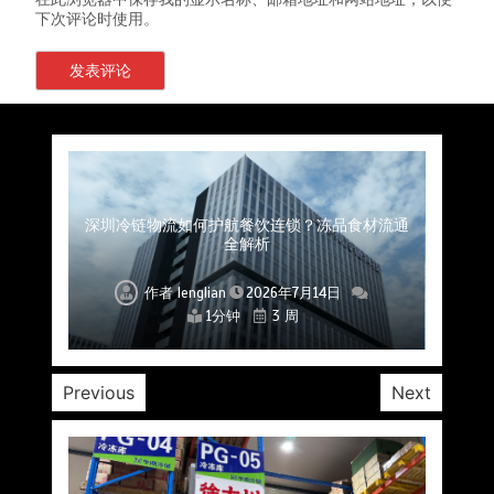
下次评论时使用。
上海餐饮连锁加速，冷链配送如何破解冻品食材
杭州中央厨房布局餐饮连锁，冷链配送如何打通
深圳冷链物流如何护航餐饮连锁？冻品食材流通
武汉冻品配送三要素：控温、时效、低成本如何
重庆冷链布局解冻食材运输密码，餐饮连锁如何
北京餐饮仓配一体化的核心价值与落地实践解析
北京餐饮企业如何选择冷链公司？
流通难题？
稳控品质？
关键一环
全解析
兼得？
作者
作者
作者
作者
作者
作者
作者
lenglian
lenglian
lenglian
lenglian
lenglian
lenglian
lenglian
2026年7月14日
2026年7月14日
2026年7月14日
2026年7月14日
2026年7月14日
2026年7月14日
2026年7月14日
1分钟
1分钟
1分钟
1分钟
1分钟
1分钟
1分钟
3 周
3 周
3 周
3 周
3 周
3 周
3 周
Previous
Next