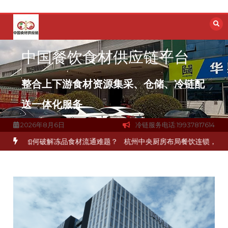
跳
至
内
容
中国餐饮食材供应链平台
整合上下游食材资源集采、仓储、冷链配
送一体化服务
2026年8月6日
冷链服务电话:19937817614
如何破解冻品食材流通难题？
杭州中央厨房布局餐饮连锁，冷链配送如