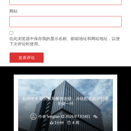
网站
在此浏览器中保存我的显示名称、邮箱地址和网站地址，以便
下次评论时使用。
上海餐饮连锁加速，冷链配送如何破解冻品食材
杭州中央厨房布局餐饮连锁，冷链配送如何打通
深圳冷链物流如何护航餐饮连锁？冻品食材流通
武汉冻品配送三要素：控温、时效、低成本如何
重庆冷链布局解冻食材运输密码，餐饮连锁如何
北京餐饮仓配一体化的核心价值与落地实践解析
北京餐饮企业如何选择冷链公司？
流通难题？
稳控品质？
关键一环
全解析
兼得？
作者
作者
作者
作者
作者
作者
作者
lenglian
lenglian
lenglian
lenglian
lenglian
lenglian
lenglian
2026年7月14日
2026年7月14日
2026年7月14日
2026年7月14日
2026年7月14日
2026年7月14日
2026年7月14日
1分钟
1分钟
1分钟
1分钟
1分钟
1分钟
1分钟
4 周
4 周
4 周
4 周
4 周
4 周
4 周