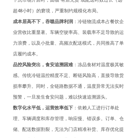
下沉市场开店时，面临“有店无货”或配送时效过长（远
超48小时）的窘境，严重制约规模化布局。
成本居高不下，吞噬品牌利润
：冷链物流成本占餐饮企
业营收比重显著。车辆空驶率高、装载率不足导致的运
力浪费，以及小批量、高频次配送模式，共同推高了单
店履约成本。
品控风险突出，食安追溯困难
：冻品食材对温度极其敏
感。传统冷链温控精度不足、断链风险高，直接导致货
损率攀升。同时，全链路数据不通，温度异常无法实时
预警，一旦发生食安问题，难以快速追溯源头。
数字化水平低，运营效率低下
：依赖人工进行订单处
理、车辆调度和库存管理，响应慢、错误多。订单、仓
储、配送数据割裂，无法为门店精准补货、库存优化提