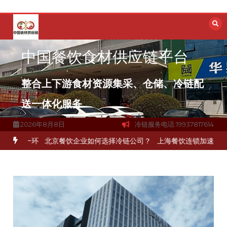
跳
至
内
容
中国餐饮食材供应链平台
整合上下游食材资源集采、仓储、冷链配
送一体化服务
2026年8月8日
冷链服务电话:19937817614
键一环
北京餐饮企业如何选择冷链公司？
上海餐饮连锁加速，冷链配