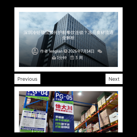
上海餐饮连锁加速，冷链配送如何破解冻品食材
杭州中央厨房布局餐饮连锁，冷链配送如何打通
深圳冷链物流如何护航餐饮连锁？冻品食材流通
武汉冻品配送三要素：控温、时效、低成本如何
重庆冷链布局解冻食材运输密码，餐饮连锁如何
北京餐饮仓配一体化的核心价值与落地实践解析
北京餐饮企业如何选择冷链公司？
流通难题？
稳控品质？
关键一环
全解析
兼得？
作者
作者
作者
作者
作者
作者
作者
lenglian
lenglian
lenglian
lenglian
lenglian
lenglian
lenglian
2026年7月14日
2026年7月14日
2026年7月14日
2026年7月14日
2026年7月14日
2026年7月14日
2026年7月14日
1分钟
1分钟
1分钟
1分钟
1分钟
1分钟
1分钟
3 周
3 周
3 周
3 周
3 周
3 周
3 周
Previous
Next