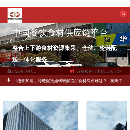
跳
至
内
容
中国餐饮食材供应链平台
整合上下游食材资源集采、仓储、冷链配
送一体化服务
2026年8月6日
冷链服务电话:19937817614
连锁加速，冷链配送如何破解冻品食材流通难题？
杭州中央厨房布局餐