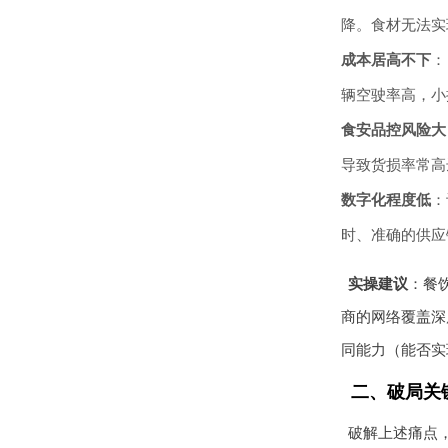
降。食材无法实
成本居高不下
：
辆空驶率高，小
食安品控风险大
导致货损率常高
数字化程度低
：
时、准确的供应
实操建议
：餐
商的网络覆盖深
同能力（能否实
二、破局关
破解上述痛点