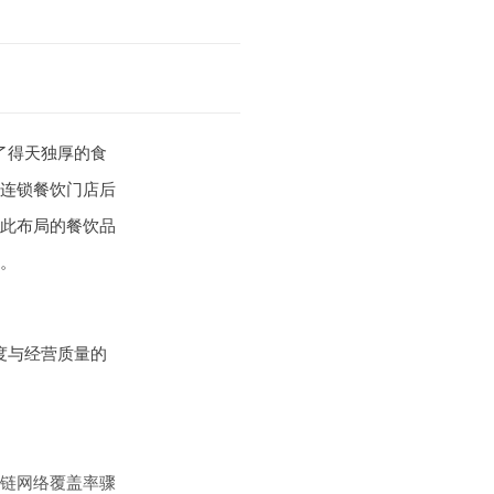
了得天独厚的食
连锁餐饮门店后
此布局的餐饮品
。
度与经营质量的
链网络覆盖率骤