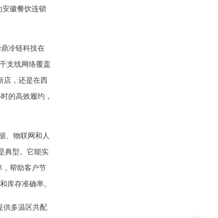
为安徽餐饮连锁
华鼎冷链科技在
其干支线网络覆盖
新店，还是在西
小时的高效履约，
数据、物联网和人
是典型。它能实
率，帮助客户节
率和库存准确率。
提供多温区共配