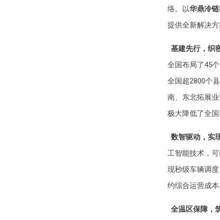
络。以
华鼎冷链
提供全新解决方
基建先行，织
全国布局了45
全国超2800
南、东北拓展业
极大降低了全国
数智驱动，实
工智能技术，可
现秒级车辆调度
约综合运营成本
全温区保障，