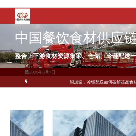
跳
至
内
容
中国餐饮食材供应
整合上下游食材资源集采、仓储、冷链配送
2026年8月7日
打通关键一环
北京餐饮企业如何选择冷链公司？
上海餐饮连锁加速，