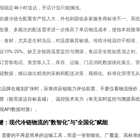
现稳定48小时送达，开店计划只能搁浅。
自建冷链仓配重资产投入大，外包则面临多家服务商标准不一、系统
批量、多频次的配送需求进一步推高了单店物流成本，侵蚀本就微薄
：食材，尤其是生鲜冻品，对温度极其敏感。传统冷链温控不精准、
达10%-20%。缺乏全链路温度监控与溯源，食品安全犹如悬顶之剑。
订货靠电话、查货靠人工，库存、运输、门店消耗数据彼此孤立。管
链数据，难以做出精准的采购和配送决策，规模化、标准化管理无从
饮品牌在规划扩张时，应将供应链能力评估前置。不要仅看物流报价
度（能否送达目标县城）、温控技术实力（有无实时监控与溯源系统
现API数据对接）。
键：现代冷链物流的“数智化”与“全国化”赋能
，需要的不再是简单的运输工具，而是一张智能化、广覆盖、高标准