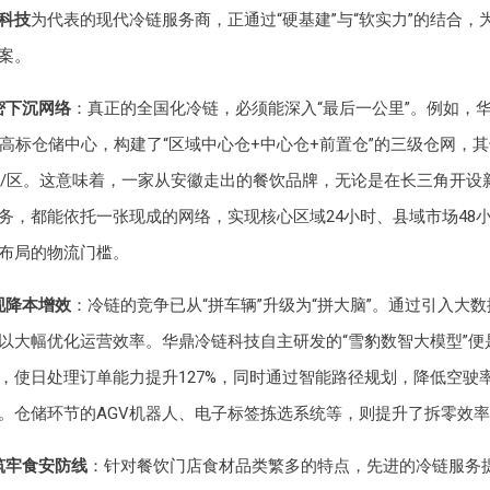
科技
为代表的现代冷链服务商，正通过“硬基建”与“软实力”的结合，
案。
密下沉网络
：真正的全国化冷链，必须能深入“最后一公里”。例如，
个高标仓储中心，构建了“区域中心仓+中心仓+前置仓”的三级仓网，
个县/区。这意味着，一家从安徽走出的餐饮品牌，无论是在长三角开设
务，都能依托一张现成的网络，实现核心区域24小时、县域市场48
布局的物流门槛。
现降本增效
：冷链的竞争已从“拼车辆”升级为“拼大脑”。通过引入大
以大幅优化运营效率。华鼎冷链科技自主研发的“雪豹数智大模型”便
，使日处理订单能力提升127%，同时通过智能路径规划，降低空驶
。仓储环节的AGV机器人、电子标签拣选系统等，则提升了拆零效
筑牢食安防线
：针对餐饮门店食材品类繁多的特点，先进的冷链服务