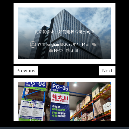
上海餐饮连锁加速，冷链配送如何破解冻品食材
杭州中央厨房布局餐饮连锁，冷链配送如何打通
深圳冷链物流如何护航餐饮连锁？冻品食材流通
武汉冻品配送三要素：控温、时效、低成本如何
重庆冷链布局解冻食材运输密码，餐饮连锁如何
北京餐饮仓配一体化的核心价值与落地实践解析
北京餐饮企业如何选择冷链公司？
流通难题？
稳控品质？
关键一环
全解析
兼得？
作者
作者
作者
作者
作者
作者
作者
lenglian
lenglian
lenglian
lenglian
lenglian
lenglian
lenglian
2026年7月14日
2026年7月14日
2026年7月14日
2026年7月14日
2026年7月14日
2026年7月14日
2026年7月14日
1分钟
1分钟
1分钟
1分钟
1分钟
1分钟
1分钟
3 周
3 周
3 周
3 周
3 周
3 周
3 周
Previous
Next