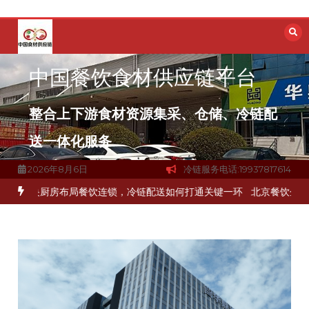
跳
至
内
容
中国餐饮食材供应链平台
整合上下游食材资源集采、仓储、冷链配
送一体化服务
2026年8月6日
冷链服务电话:19937817614
食材流通难题？
杭州中央厨房布局餐饮连锁，冷链配送如何打通关键一