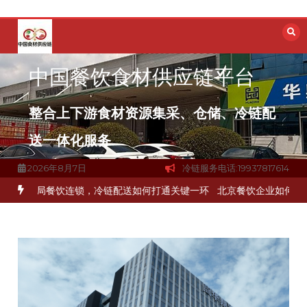
跳
至
内
容
中国餐饮食材供应链平台
整合上下游食材资源集采、仓储、冷链配
送一体化服务
2026年8月7日
冷链服务电话:19937817614
链公司？
上海餐饮连锁加速，冷链配送如何破解冻品食材流通难题？
杭