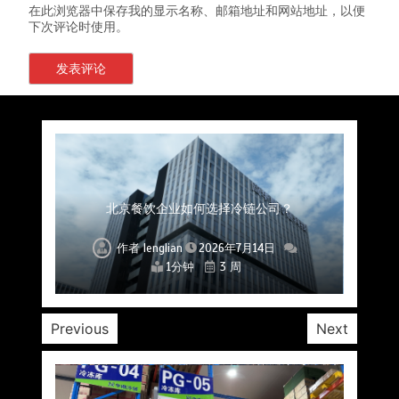
在此浏览器中保存我的显示名称、邮箱地址和网站地址，以便
下次评论时使用。
上海餐饮连锁加速，冷链配送如何破解冻品食材
杭州中央厨房布局餐饮连锁，冷链配送如何打通
深圳冷链物流如何护航餐饮连锁？冻品食材流通
武汉冻品配送三要素：控温、时效、低成本如何
重庆冷链布局解冻食材运输密码，餐饮连锁如何
北京餐饮仓配一体化的核心价值与落地实践解析
北京餐饮企业如何选择冷链公司？
流通难题？
稳控品质？
关键一环
全解析
兼得？
作者
作者
作者
作者
作者
作者
作者
lenglian
lenglian
lenglian
lenglian
lenglian
lenglian
lenglian
2026年7月14日
2026年7月14日
2026年7月14日
2026年7月14日
2026年7月14日
2026年7月14日
2026年7月14日
1分钟
1分钟
1分钟
1分钟
1分钟
1分钟
1分钟
3 周
3 周
3 周
3 周
3 周
3 周
3 周
Previous
Next