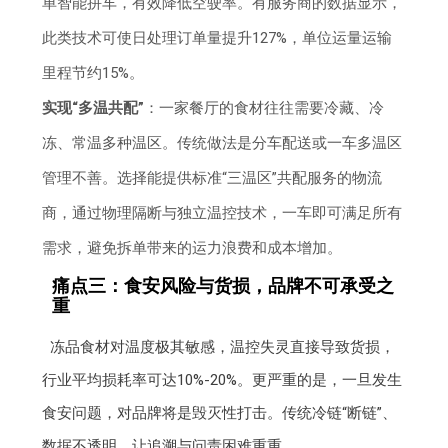
单智能拼车，有效降低空驶率。有服务商的数据显示，
此类技术可使日处理订单量提升127%，单位运量运输
里程节约15%。
实现“多温共配”
：一家餐厅的食材往往需要冷藏、冷
冻、常温多种温区。传统做法是分车配送或一车多温区
管理不善。选择能提供标准“三温区”共配服务的物流
商，通过物理隔断与独立温控技术，一车即可满足所有
需求，避免拆单带来的运力浪费和成本增加。
痛点三：食安风险与货损，品牌不可承受之
重
冻品食材对温度极其敏感，温控失灵直接导致货损，
行业平均损耗率可达10%-20%。更严重的是，一旦发生
食安问题，对品牌将是毁灭性打击。传统冷链“断链”、
数据不透明，让追溯与问责困难重重。