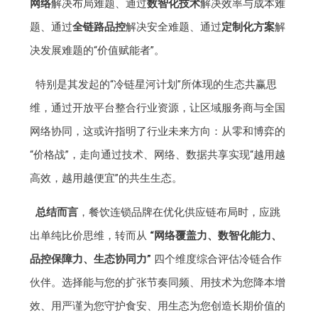
网络
解决布局难题、通过
数智化技术
解决效率与成本难
题、通过
全链路品控
解决安全难题、通过
定制化方案
解
决发展难题的“价值赋能者”。
特别是其发起的“冷链星河计划”所体现的生态共赢思
维，通过开放平台整合行业资源，让区域服务商与全国
网络协同，这或许指明了行业未来方向：从零和博弈的
“价格战”，走向通过技术、网络、数据共享实现“越用越
高效，越用越便宜”的共生生态。
总结而言
，餐饮连锁品牌在优化供应链布局时，应跳
出单纯比价思维，转而从
“网络覆盖力、数智化能力、
品控保障力、生态协同力”
四个维度综合评估冷链合作
伙伴。选择能与您的扩张节奏同频、用技术为您降本增
效、用严谨为您守护食安、用生态为您创造长期价值的