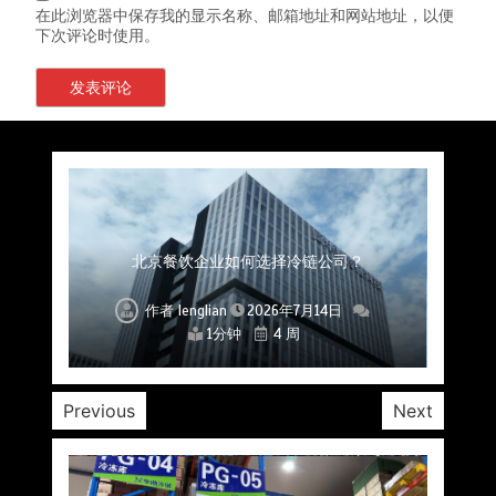
在此浏览器中保存我的显示名称、邮箱地址和网站地址，以便
下次评论时使用。
上海餐饮连锁加速，冷链配送如何破解冻品食材
杭州中央厨房布局餐饮连锁，冷链配送如何打通
深圳冷链物流如何护航餐饮连锁？冻品食材流通
武汉冻品配送三要素：控温、时效、低成本如何
重庆冷链布局解冻食材运输密码，餐饮连锁如何
北京餐饮仓配一体化的核心价值与落地实践解析
北京餐饮企业如何选择冷链公司？
流通难题？
稳控品质？
关键一环
全解析
兼得？
作者
作者
作者
作者
作者
作者
作者
lenglian
lenglian
lenglian
lenglian
lenglian
lenglian
lenglian
2026年7月14日
2026年7月14日
2026年7月14日
2026年7月14日
2026年7月14日
2026年7月14日
2026年7月14日
1分钟
1分钟
1分钟
1分钟
1分钟
1分钟
1分钟
4 周
4 周
4 周
4 周
4 周
4 周
4 周
Previous
Next