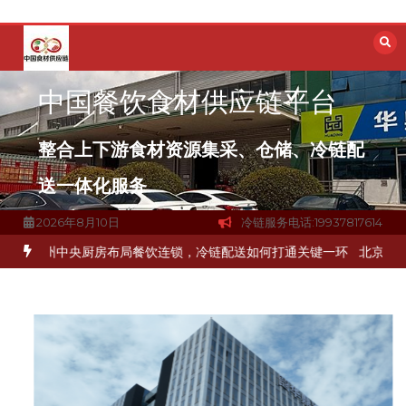
跳
至
内
容
中国餐饮食材供应链平台
整合上下游食材资源集采、仓储、冷链配
送一体化服务
2026年8月10日
冷链服务电话:19937817614
冻品食材流通难题？
杭州中央厨房布局餐饮连锁，冷链配送如何打通关