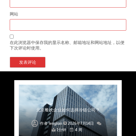
网站
在此浏览器中保存我的显示名称、邮箱地址和网站地址，以便
下次评论时使用。
上海餐饮连锁加速，冷链配送如何破解冻品食材
杭州中央厨房布局餐饮连锁，冷链配送如何打通
深圳冷链物流如何护航餐饮连锁？冻品食材流通
武汉冻品配送三要素：控温、时效、低成本如何
重庆冷链布局解冻食材运输密码，餐饮连锁如何
北京餐饮仓配一体化的核心价值与落地实践解析
北京餐饮企业如何选择冷链公司？
流通难题？
稳控品质？
关键一环
全解析
兼得？
作者
作者
作者
作者
作者
作者
作者
lenglian
lenglian
lenglian
lenglian
lenglian
lenglian
lenglian
2026年7月14日
2026年7月14日
2026年7月14日
2026年7月14日
2026年7月14日
2026年7月14日
2026年7月14日
1分钟
1分钟
1分钟
1分钟
1分钟
1分钟
1分钟
4 周
4 周
4 周
4 周
4 周
4 周
4 周