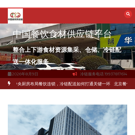
跳
至
内
容
中国餐饮食材供应链平台
整合上下游食材资源集采、仓储、冷链配
送一体化服务
2026年8月9日
冷链服务电话:19937817614
解冻品食材流通难题？
杭州中央厨房布局餐饮连锁，冷链配送如何打通