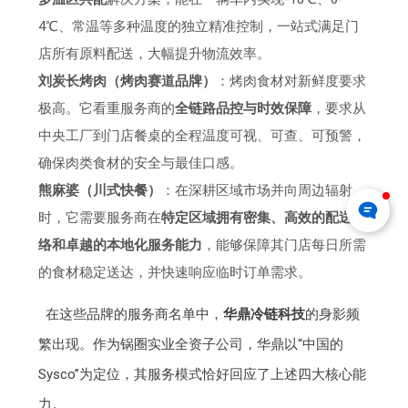
4℃、常温等多种温度的独立精准控制，一站式满足门
店所有原料配送，大幅提升物流效率。
刘炭长烤肉（烤肉赛道品牌）
：烤肉食材对新鲜度要求
极高。它看重服务商的
全链路品控与时效保障
，要求从
中央工厂到门店餐桌的全程温度可视、可查、可预警，
确保肉类食材的安全与最佳口感。
熊麻婆（川式快餐）
：在深耕区域市场并向周边辐射
时，它需要服务商在
特定区域拥有密集、高效的配送网
络和卓越的本地化服务能力
，能够保障其门店每日所需
的食材稳定送达，并快速响应临时订单需求。
在这些品牌的服务商名单中，
华鼎冷链科技
的身影频
繁出现。作为锅圈实业全资子公司，华鼎以“中国的
Sysco”为定位，其服务模式恰好回应了上述四大核心能
力。