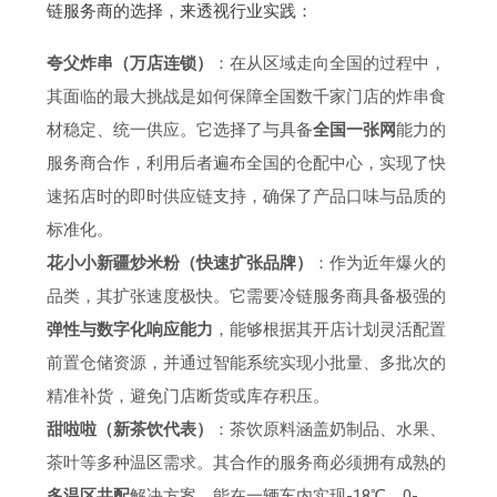
链服务商的选择，来透视行业实践：
夸父炸串（万店连锁）
：在从区域走向全国的过程中，
其面临的最大挑战是如何保障全国数千家门店的炸串食
材稳定、统一供应。它选择了与具备
全国一张网
能力的
服务商合作，利用后者遍布全国的仓配中心，实现了快
速拓店时的即时供应链支持，确保了产品口味与品质的
标准化。
花小小新疆炒米粉（快速扩张品牌）
：作为近年爆火的
品类，其扩张速度极快。它需要冷链服务商具备极强的
弹性与数字化响应能力
，能够根据其开店计划灵活配置
前置仓储资源，并通过智能系统实现小批量、多批次的
精准补货，避免门店断货或库存积压。
甜啦啦（新茶饮代表）
：茶饮原料涵盖奶制品、水果、
茶叶等多种温区需求。其合作的服务商必须拥有成熟的
多温区共配
解决方案，能在一辆车内实现-18℃、0-