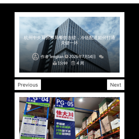
上海餐饮连锁加速，冷链配送如何破解冻品食材
杭州中央厨房布局餐饮连锁，冷链配送如何打通
深圳冷链物流如何护航餐饮连锁？冻品食材流通
武汉冻品配送三要素：控温、时效、低成本如何
重庆冷链布局解冻食材运输密码，餐饮连锁如何
北京餐饮仓配一体化的核心价值与落地实践解析
北京餐饮企业如何选择冷链公司？
流通难题？
稳控品质？
关键一环
全解析
兼得？
作者
作者
作者
作者
作者
作者
作者
lenglian
lenglian
lenglian
lenglian
lenglian
lenglian
lenglian
2026年7月14日
2026年7月14日
2026年7月14日
2026年7月14日
2026年7月14日
2026年7月14日
2026年7月14日
1分钟
1分钟
1分钟
1分钟
1分钟
1分钟
1分钟
4 周
4 周
4 周
4 周
4 周
4 周
4 周
Previous
Next