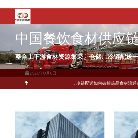
跳
至
内
容
中国餐饮食材供应
整合上下游食材资源集采、仓储、冷链配送
2026年8月6日
关键一环
北京餐饮企业如何选择冷链公司？
上海餐饮连锁加速，冷链