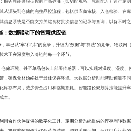
：服务商能否根据你的产品标准（如切配规格、腌制配方）进行定制
其从源头到仓储的完整品控流程，包括供应商审核、入仓检验、在库
其信息系统是否能支持关键食材批次信息的记录与查询，以备不时之
能：数据驱动下的智慧供应链
，早已从“车”和“库”的竞争，升级为“数据”与“算法”的竞争。物联网（
技术正在深度融入冷链的每一个环节。
、仓储环境、甚至单品包装上部署传感器，可以实现对温度、湿度、
警，确保食材始终处于最佳保存环境。大数据分析则能帮助预测不同
化库存布局，减少资金占用和临期损耗。智能路径规划算法能提升车
成本。
利用合作伙伴提供的数字化工具。定期分析系统提供的库存周转数据
表，将这些数据作为优化菜单结构、调整采购计划、评估门店运营的