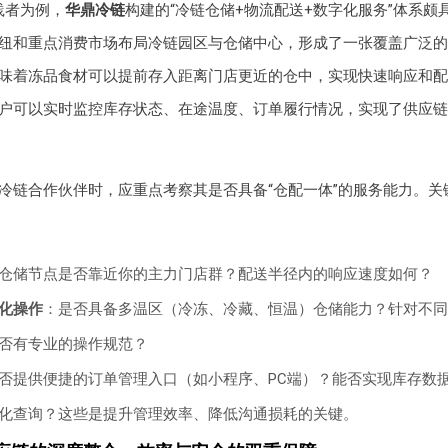
践者为例，
华鼎冷链
构建的“冷链仓储+物流配送+数字化服务”体系颇
纽和重点消费市场布局冷链园区与仓储中心，形成了一张覆盖广泛的
味着冻品食材可以提前存入距离门店更近的仓中，实现快速响应和配
户可以实时监控库存状态、在途温度、订单履行情况，实现了供应链
冷链合作伙伴时，应重点考察其是否具备“仓配一体”的服务能力。关
仓储节点是否靠近你的主力门店群？配送半径内的响应速度如何？
化操作
：是否具备多温区（冷冻、冷藏、恒温）仓储能力？针对不同
否有专业的操作规范？
否提供便捷的订单管理入口（如小程序、PC端）？能否实现库存数
化查询？这些是提升管理效率、降低沟通损耗的关键。