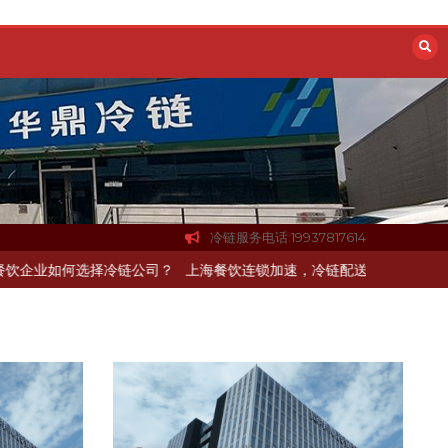
冷链服务电话:19937817614
送如何打通关键一环
北京餐饮企业如何选择冷链公司？
上海餐饮连锁