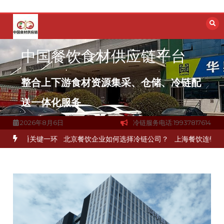
跳
至
内
容
中国餐饮食材供应链平台
整合上下游食材资源集采、仓储、冷链配
送一体化服务
2026年8月6日
冷链服务电话:19937817614
通关键一环
北京餐饮企业如何选择冷链公司？
上海餐饮连锁加速，冷