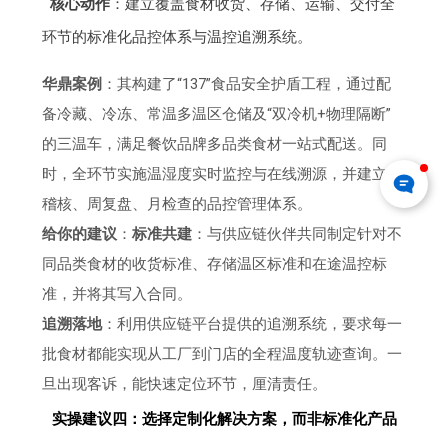
核心动作
：建立覆盖食材收货、存储、运输、交付全
环节的标准化品控体系与温控追溯系统。
华鼎案例
：其构建了“137”食品安全护盾工程，通过配
备冷藏、冷冻、常温多温区仓储及“双冷机+物理隔断”
的三温车，满足餐饮品牌多品类食材一站式配送。同
时，全环节实施温湿度实时监控与在线溯源，并建立日
稽核、周复盘、月检查的品控管理体系。
给你的建议
：
标准共建
：与供应链伙伴共同制定针对不
同品类食材的收货标准、存储温区标准和在途温控标
准，并将其写入合同。
追溯落地
：利用供应链平台提供的追溯系统，要求每一
批食材都能实现从工厂到门店的全程温度轨迹查询。一
旦出现客诉，能快速定位环节，厘清责任。
实操建议四：选择定制化解决方案，而非标准化产品