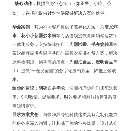
核心动作
：根据自身业态特点（如正餐、小吃、茶
饮），选择能提供针对性供应链解决方案的伙伴。
华鼎案例
：其为不同客户提供了差异化方案：为
夸父炸
串、花小小新疆炒米粉
等万店连锁提供全国销储运数字
一体化服务，支持快速拓店；为
甜啦啦、书亦烧仙草
等
茶饮品牌提供多温区共配与高频次精准补货方案，解决
原料效期短、损耗高的痛点；为
越汇食品、澄明食品
等
工厂提供“一仓发全国”的数字化履约方案，降低直销成
本。
给你的建议
：
明确自身需求
：清晰梳理你的门店配送频
率、SKU数量、温层要求、时效要求和对账结算复杂度
等独特需求。
寻求方案共创
：与像华鼎冷链科技这类具备定制化能力
的服务商深入沟通，让其基于你的业务场景，设计从仓