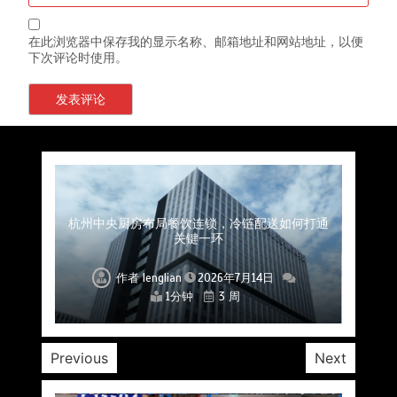
在此浏览器中保存我的显示名称、邮箱地址和网站地址，以便
下次评论时使用。
上海餐饮连锁加速，冷链配送如何破解冻品食材
杭州中央厨房布局餐饮连锁，冷链配送如何打通
深圳冷链物流如何护航餐饮连锁？冻品食材流通
武汉冻品配送三要素：控温、时效、低成本如何
重庆冷链布局解冻食材运输密码，餐饮连锁如何
北京餐饮仓配一体化的核心价值与落地实践解析
北京餐饮企业如何选择冷链公司？
流通难题？
稳控品质？
关键一环
全解析
兼得？
作者
作者
作者
作者
作者
作者
作者
lenglian
lenglian
lenglian
lenglian
lenglian
lenglian
lenglian
2026年7月14日
2026年7月14日
2026年7月14日
2026年7月14日
2026年7月14日
2026年7月14日
2026年7月14日
1分钟
1分钟
1分钟
1分钟
1分钟
1分钟
1分钟
3 周
3 周
3 周
3 周
3 周
3 周
3 周
Previous
Next