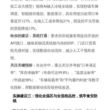
批工业大模型）能将AI融入冷链全链路，实现秒级车辆
调度、智能路径规划。数据显示，其应用使日处理订单
量提升127%，仓储人工成本降低21%，因温控不当导致
的货损降低13%。
给你的建议
：
系统打通
：要求供应链服务商提供开放的
API接口，确保其物流系统能与你的ERP、门店订货系
统无缝对接，实现数据自动流转，减少人工干预和差
错。
关注关键指标
：在合作中，重点关注并考核“订单满足
率”、“库存准确率”（华鼎可达99.8%）、“温度达标率”
（华鼎超98%）、“车辆装载率”和“平均履约时效”等数字
化指标，用数据驱动供应链持续改进。
实操建议三：强化全温区与全流程品控，筑牢食安防
线