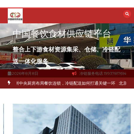
跳
至
内
容
中国餐饮食材供应链平台
整合上下游食材资源集采、仓储、冷链配
送一体化服务
2026年8月8日
冷链服务电话:19937817614
解冻品食材流通难题？
杭州中央厨房布局餐饮连锁，冷链配送如何打通