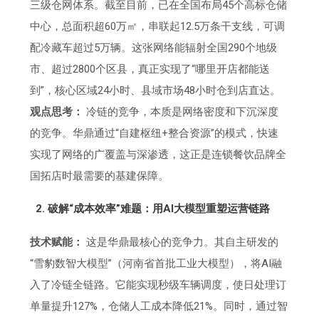
三级仓网体系。截至目前，已在全国布局45个高标仓储
中心，总面积超60万㎡，串联起12.5万条干支线，可调
配冷藏车超过5万辆。这张网络能辐射全国290个地级
市、超过2800个区县，真正实现了“哪里开店都能送
到”，核心区域24小时、县域市场48小时仓到店直达。
观点思考：
冷链的竞争，本质是网络密度和下沉深度
的竞争。华鼎通过“自建枢纽+整合资源”的模式，快速
实现了网络的广覆盖与深渗透，这正是连锁餐饮品牌全
国拓店时最需要的基建保障。
2. 破解“成本效率”难题：用AI大模型重塑运营链路
技术赋能：
这是华鼎最核心的竞争力。其自主研发的
“雪豹数智大模型”（河南省首批工业大模型），将AI融
入了冷链全链路。它能实现秒级车辆调度，使日处理订
单量提升127%，仓储人工成本降低21%。同时，通过智