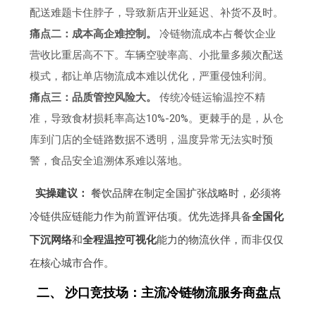
配送难题卡住脖子，导致新店开业延迟、补货不及时。
痛点二：成本高企难控制。
冷链物流成本占餐饮企业
营收比重居高不下。车辆空驶率高、小批量多频次配送
模式，都让单店物流成本难以优化，严重侵蚀利润。
痛点三：品质管控风险大。
传统冷链运输温控不精
准，导致食材损耗率高达10%-20%。更棘手的是，从仓
库到门店的全链路数据不透明，温度异常无法实时预
警，食品安全追溯体系难以落地。
实操建议：
餐饮品牌在制定全国扩张战略时，必须将
冷链供应链能力作为前置评估项。优先选择具备
全国化
下沉网络
和
全程温控可视化
能力的物流伙伴，而非仅仅
在核心城市合作。
二、 沙口竞技场：主流冷链物流服务商盘点