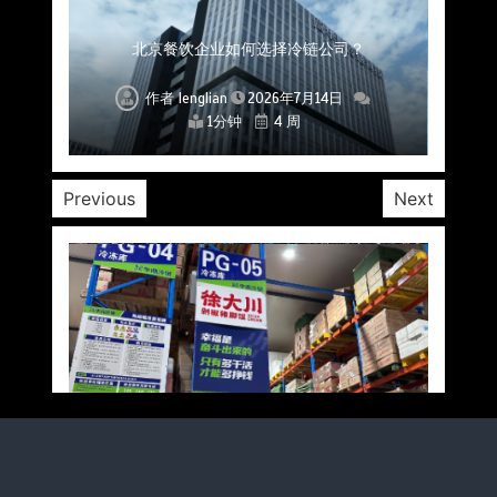
上海餐饮连锁加速，冷链配送如何破解冻品食材
杭州中央厨房布局餐饮连锁，冷链配送如何打通
深圳冷链物流如何护航餐饮连锁？冻品食材流通
武汉冻品配送三要素：控温、时效、低成本如何
重庆冷链布局解冻食材运输密码，餐饮连锁如何
北京餐饮仓配一体化的核心价值与落地实践解析
北京餐饮企业如何选择冷链公司？
流通难题？
稳控品质？
关键一环
全解析
兼得？
作者
作者
作者
作者
作者
作者
作者
lenglian
lenglian
lenglian
lenglian
lenglian
lenglian
lenglian
2026年7月14日
2026年7月14日
2026年7月14日
2026年7月14日
2026年7月14日
2026年7月14日
2026年7月14日
1分钟
1分钟
1分钟
1分钟
1分钟
1分钟
1分钟
4 周
4 周
4 周
4 周
4 周
4 周
4 周
Previous
Next